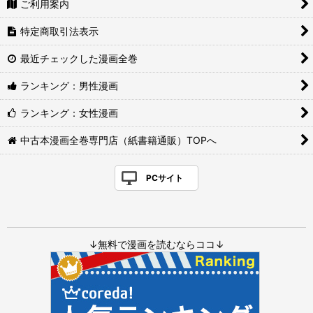
ご利用案内
特定商取引法表示
最近チェックした漫画全巻
ランキング：男性漫画
ランキング：女性漫画
中古本漫画全巻専門店（紙書籍通販）TOPへ
PCサイト
↓無料で漫画を読むならココ↓