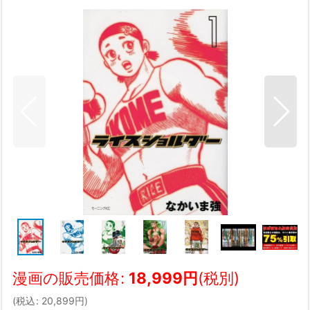
漫画の販売価格
:
18,999
円
(税別)
(
税込
:
20,899
円
)