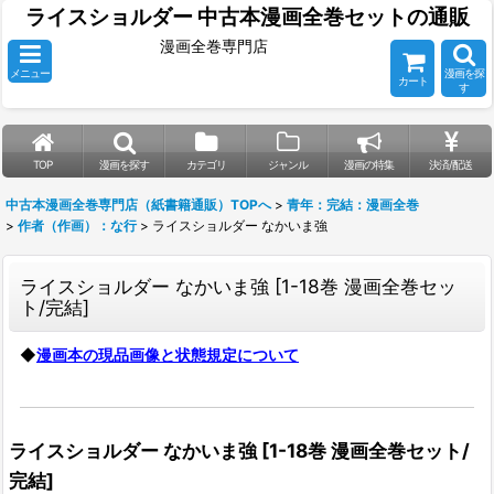
ライスショルダー 中古本漫画全巻セットの通販
漫画全巻専門店
メニュー
漫画を探
カート
す
TOP
漫画を探す
カテゴリ
ジャンル
漫画の特集
決済/配送
中古本漫画全巻専門店（紙書籍通販）TOPへ
>
青年：完結：漫画全巻
>
作者（作画）：な行
>
ライスショルダー なかいま強
ライスショルダー なかいま強
[
1-18巻 漫画全巻セッ
ト/完結
]
◆
漫画本の現品画像と状態規定について
ライスショルダー なかいま強
[
1-18巻 漫画全巻セット/
完結
]