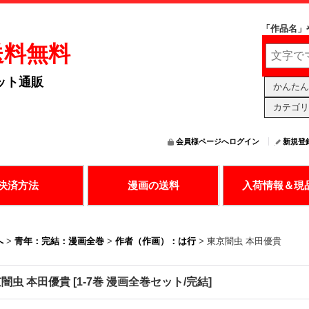
「作品名」
送料無料
ット通販
かんたん
カテゴリ
会員様ページへログイン
新規登
の決済で漫画購入
送料無料アリ
日々更新中
決済方法
漫画の送料
入荷情報＆現
へ
>
青年：完結：漫画全巻
>
作者（作画）：は行
>
東京闇虫 本田優貴
闇虫 本田優貴
[
1-7巻 漫画全巻セット/完結
]