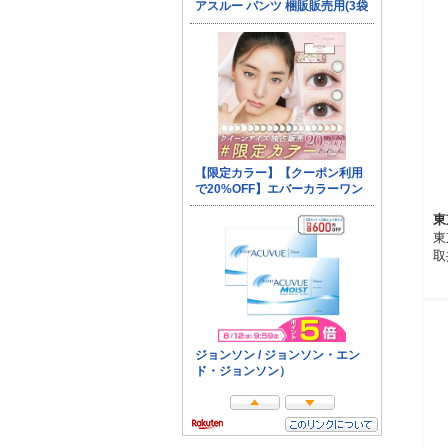
東
東
取