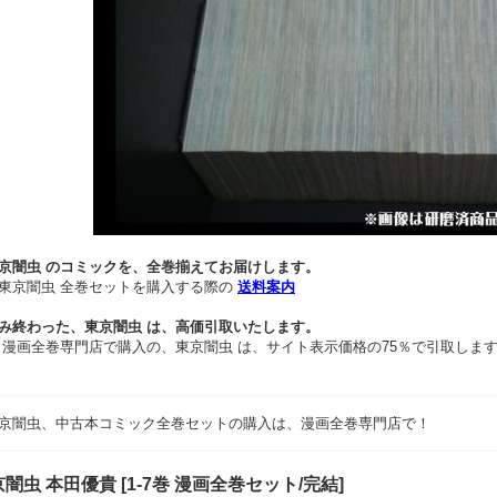
京闇虫 のコミックを、全巻揃えてお届けします。
東京闇虫 全巻セットを購入する際の
送料案内
み終わった、東京闇虫 は、高価引取いたします。
 漫画全巻専門店で購入の、東京闇虫 は、サイト表示価格の75％で引取しま
京闇虫、中古本コミック全巻セットの購入は、漫画全巻専門店で！
京闇虫 本田優貴
[
1-7巻 漫画全巻セット/完結
]