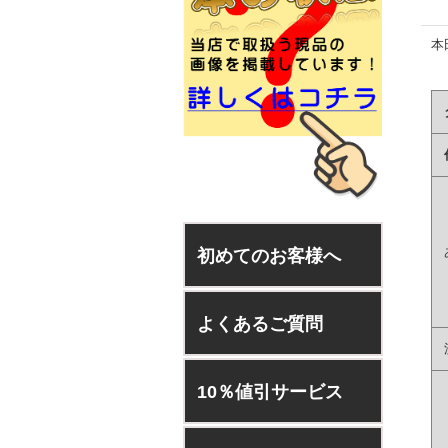
本
初めてのお客様へ
よくあるご質問
10％値引サービス