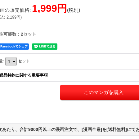
1,999円
画の販売価格
:
(税別)
込
:
2,199円
)
注可能数：2セット
Facebookでシェア
量
:
セット
返品特約に関する重要事項
文あたり、合計9000円以上の漫画注文で、[漫画全巻]を[送料無料]にて