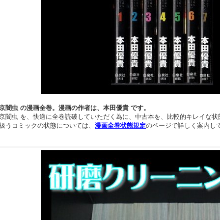
京闇虫 の漫画全巻。漫画の作者は、本田優貴 です。
京闇虫 を、快適に全巻読破していただく為に、中古本を、比較的キレイな状
扱うコミックの状態については、
漫画全巻状態規定
のページで詳しく案内し