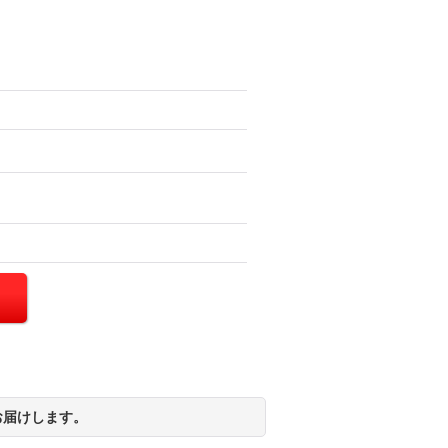
お届けします。