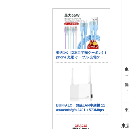
東
→
読
→
東
東