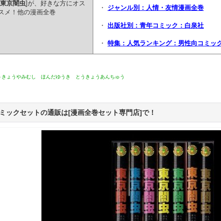
東京闇虫
]が、好きな方にオス
・
ジャンル別：人情・友情漫画全巻
スメ！他の漫画全巻
・
出版社別：青年コミック：白泉社
・
特集：人気ランキング：男性向コミッ
うきょうやみむし ほんだゆうき とうきょうあんちゅう
ミックセットの通販は[漫画全巻セット専門店]で！