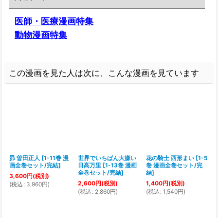
医師・医療漫画特集
動物漫画特集
この漫画を見た人は次に、こんな漫画を見ています
昴 曽田正人
[
1-11巻 漫
世界でいちばん大嫌い
花の騎士 西形まい
[
1-5
画全巻セット/完結
]
日高万里
[
1-13巻 漫画
巻 漫画全巻セット/完
全巻セット/完結
]
結
]
3,600
円
(税別)
2,600
円
(税別)
1,400
円
(税別)
(
税込
:
3,960
円
)
(
税込
:
2,860
円
)
(
税込
:
1,540
円
)
(