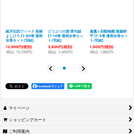
銀牙伝説ウィード 高橋
どうぶつの国 雷句誠
逢魔ヶ刻動物園 堀越耕
0
よしひろ
[
1-60巻 漫画
[
1-14巻 漫画全巻セッ
平
[
1-5巻 漫画全巻セッ
[
全巻セット/完結
]
ト/完結
]
ト/完結
]
13,999
円
(税別)
3,600
円
(税別)
1,800
円
(税別)
(
税込
:
15,399
円
)
(
税込
:
3,960
円
)
(
税込
:
1,980
円
)
(
Facebookでシェア
マイページ
ショッピングカート
ご利用案内