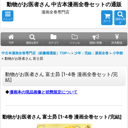
動物がお医者さん 中古本漫画全巻セットの通販
漫画全巻専門店
メニュー
漫画を探
カート
す
TOP
漫画を探す
カテゴリ
ジャンル
漫画の特集
決済/配送
中古本漫画全巻専門店（紙書籍通販）TOPへ
>
少年：完結：漫画全巻
>
小学館
>
動物がお医者さん 富士昴
動物がお医者さん 富士昴
[
1-4巻 漫画全巻セット/完
結
]
◆
漫画本の現品画像と状態規定について
動物がお医者さん 富士昴
[
1-4巻 漫画全巻セット/完結
]