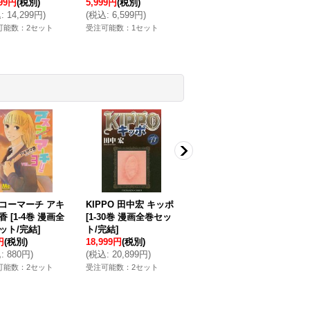
999円
(税別)
5,999円
(税別)
込
:
14,299円
)
(
税込
:
6,599円
)
可能数：2セット
受注可能数：1セット
コーマーチ アキ
KIPPO 田中宏 キッポ
進撃の巨人 諫山創
[
1-
か
香
[
1-4巻 漫画全
[
1-30巻 漫画全巻セッ
34巻 漫画全巻セット/
[
1
ット/完結
]
ト/完結
]
完結
]
ト
円
(税別)
18,999円
(税別)
8,999円
(税別)
60
込
:
880円
)
(
税込
:
20,899円
)
(
税込
:
9,899円
)
(
税
可能数：2セット
受注可能数：2セット
受注可能数：3セット
受
上