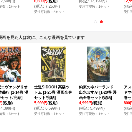
2,508円
)
6,600円
(税別)
(
税込
:
13,199円
)
12,
(
税込
:
7,260円
)
(
税
能数：2セット
受注可能数：1セット
受注可能数：5セット
受注
漫画を見た人は次に、こんな漫画を見ています
紀エヴァンゲリオ
士道SIDOOH 高橋ツ
約束のネバーランド
アス
本義行
[
1-14巻 漫
トム
[
1-25巻 漫画全巻
出水ぽすか
[
1-20巻 漫
ヤマ
セット/完結
]
セット/完結
]
画全巻セット/完結
]
巻セ
9円
(税別)
5,999円
(税別)
4,999円
(税別)
800
4,399円
)
(
税込
:
6,599円
)
(
税込
:
5,499円
)
(
税
能数：3セット
受注可能数：1セット
受注可能数：1セット
受注