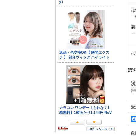
ぽ
→
読
→
ぽ
ぽ
漫
(
税
受
数