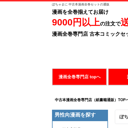
ぽちゃまに 中古本漫画全巻セットの通販
漫画を全巻揃えてお届け
9000円以上
の注文で
漫画全巻専門店 古本コミックセ
ありがとうございます！
お好み
漫画全巻専門店 topへ
中古本漫画全巻専門店（紙書籍通販）TOP
男性向漫画を探す
ぽち