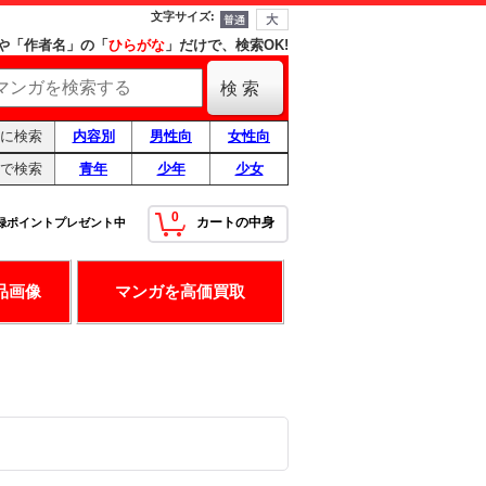
文字サイズ
:
や「作者名」の「
ひらがな
」だけで、検索OK!
に検索
内容別
男性向
女性向
で検索
青年
少年
少女
0
カートの中身
録ポイントプレゼント中
！
最高の条件です！
品画像
マンガを高価買取