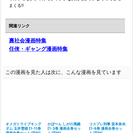
まくる!!
関連リンク
裏社会漫画特集
任侠・ギャング漫画特集
この漫画を見た人は次に、こんな漫画を見ています
オメガトライブキング
かぽ〜ん しがの夷織
コスプレ刑事 堂本奈央
ダム 玉井雪雄
[
1-11巻
[
1-3巻 漫画全巻セッ
[
1-6巻 漫画全巻セッ
漫画全巻セット/完結
]
ト/完結
]
ト/完結
]