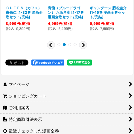
ＣＵＦＦＳ（カフス）
青龍（ブルードラゴ
ギャングース 肥谷圭介
東條仁
[
1-32巻 漫画全
ン） 八坂考訓
[
1-17巻
[
1-16巻 漫画全巻セッ
[
巻セット/完結
]
漫画全巻セット/完結
]
ト/完結
]
8,999
円
(税別)
4,999
円
(税別)
6,999
円
(税別)
(
税込
:
9,899
円
)
(
税込
:
5,499
円
)
(
税込
:
7,699
円
)
(
Facebookでシェア
マイページ
ショッピングカート
ご利用案内
特定商取引法表示
最近チェックした漫画全巻