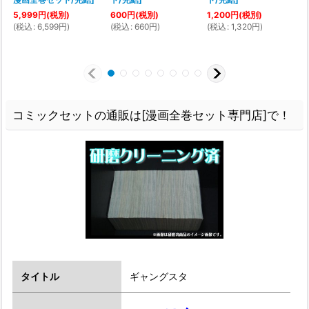
5,999
円
(税別)
600
円
(税別)
1,200
円
(税別)
(
税込
:
6,599
円
)
(
税込
:
660
円
)
(
税込
:
1,320
円
)
(
コミックセットの通販は[漫画全巻セット専門店]で！
タイトル
ギャングスタ