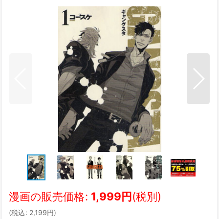
漫画の販売価格
:
1,999
円
(税別)
(
税込
:
2,199
円
)