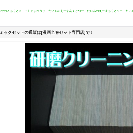
いやのＡあくと２ てらじまゆうじ だいやのえーすあくとつー だいあのえーすあくとつー だい
ミックセットの通販は[漫画全巻セット専門店]で！