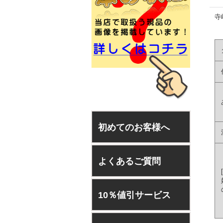
寺
初めてのお客様へ
よくあるご質問
[
10％値引サービス