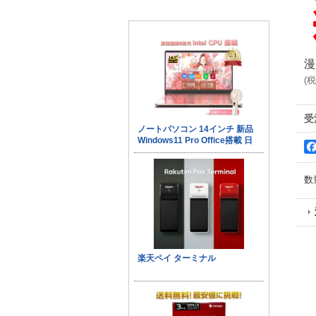
漫
(
税
受
数