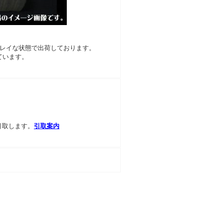
キレイな状態で出荷しております。
ています。
引取します。
引取案内