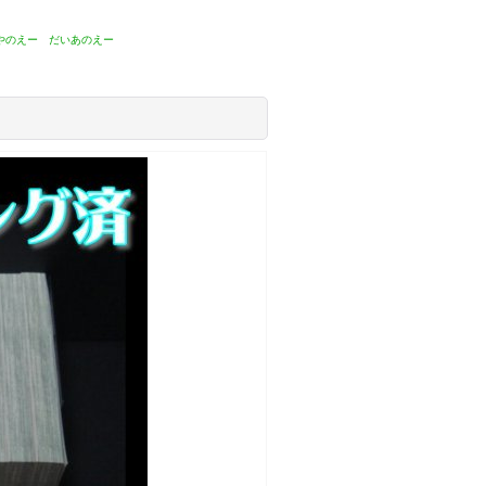
やのえー だいあのえー