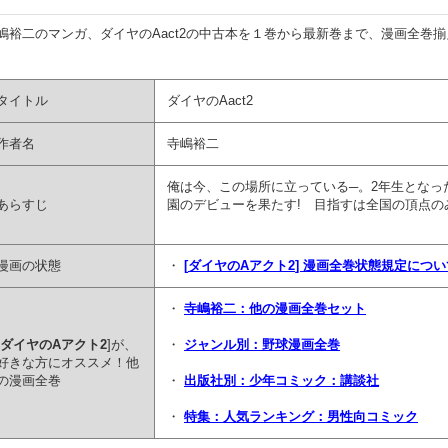
嶋裕二のマンガ、ダイヤのAact2の中古本を１巻から最新巻まで、漫画全巻
タイトル
ダイヤのAact2
作者名
寺嶋裕二
俺は今、この場所に立っている─。2年生となっ
あらすじ
園のデビューを果たす! 目指すは全国の頂点の
漫画の状態
・
[
ダイヤのAアクト2
] 漫画全巻状態規定につ
・
寺嶋裕二：他の漫画全巻セット
ダイヤのAアクト2
]が、
・
ジャンル別：野球漫画全巻
好きな方にオススメ！他
の漫画全巻
・
出版社別：少年コミック：講談社
・
特集：人気ランキング：男性向コミック