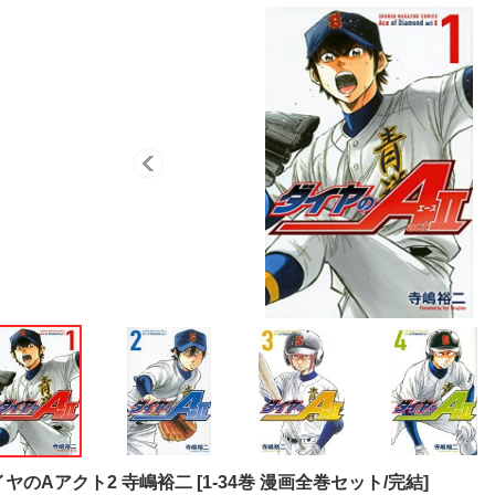
イヤのAアクト2 寺嶋裕二
[
1-34巻 漫画全巻セット/完結
]