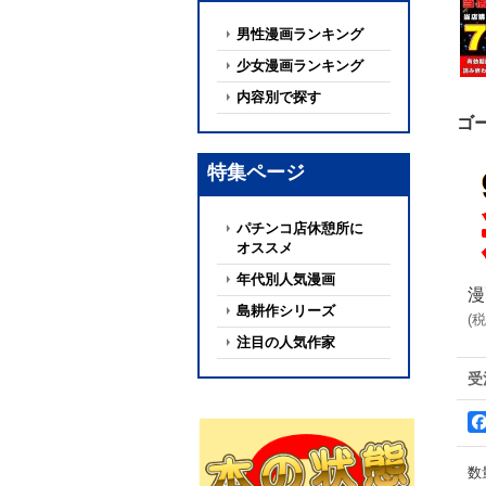
男性漫画ランキング
少女漫画ランキング
内容別で探す
ゴ
特集ページ
パチンコ店休憩所に
オススメ
年代別人気漫画
漫
島耕作シリーズ
(
税
注目の人気作家
受
数