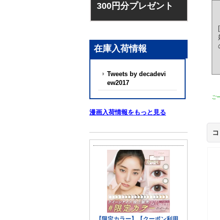
300円分プレゼント
[
在庫入荷情報
Tweets by decadevi
ew2017
ご
漫画入荷情報をもっと見る
コ