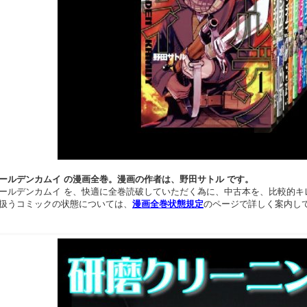
ールデンカムイ の漫画全巻。漫画の作者は、野田サトル です。
ールデンカムイ を、快適に全巻読破していただく為に、中古本を、比較的キ
扱うコミックの状態については、
漫画全巻状態規定
のページで詳しく案内し