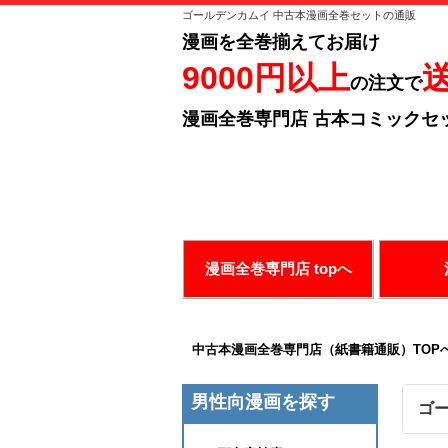
ゴールデンカムイ 中古本漫画全巻セットの通販
漫画を全巻揃えてお届け
9000円以上
の注文で
漫画全巻専門店 古本コミックセ
ありがとうございます！
お好み
漫画全巻専門店 topへ
中古本漫画全巻専門店（紙書籍通販）TOP
男性向漫画を探す
ゴ