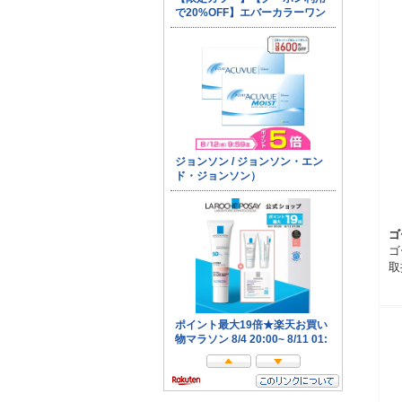
ゴ
ゴ
取