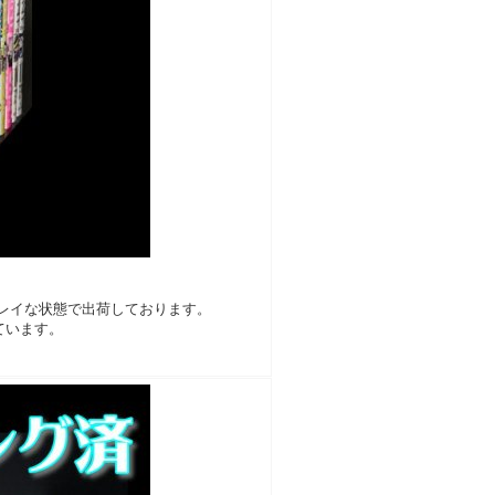
レイな状態で出荷しております。
ています。