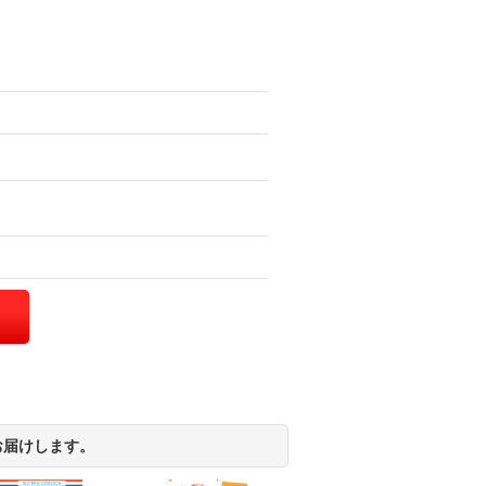
お届けします。