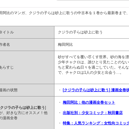
田阿比のマンガ、クジラの子らは砂上に歌うの中古本を１巻から最新巻まで
タイトル
クジラの子らは砂上に歌う
作者名
梅田阿比
砂がすべてを覆い尽くす世界。砂の海を漂
少年チャクロは、誰ひとり見たことのない
あらすじ
ちと変わらぬ日々を過ごしていた。そんな
で、チャクロは1人の少女と出会う…。
漫画の状態
・
[
クジラの子らは砂上に歌う
] 漫画全
・
梅田阿比：他の漫画全巻セット
クジラの子らは砂上に歌う
]
が、好きな方にオススメ！他
・
出版社別：少女コミック：秋田書店
の漫画全巻
・
特集：人気ランキング：女性向コミッ