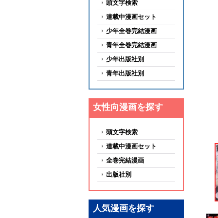
頭文字検索
連載中漫画セット
少年全巻完結漫画
青年全巻完結漫画
少年出版社別
青年出版社別
女性向漫画を探す
頭文字検索
連載中漫画セット
全巻完結漫画
出版社別
人気漫画を探す