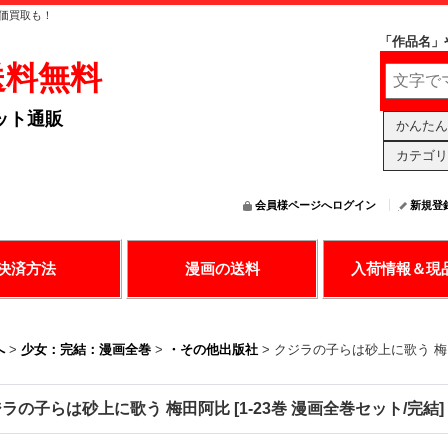
価買取も！
「作品名」
送料無料
ット通販
かんたん
カテゴリ
会員様ページへログイン
新規登
の決済で漫画購入
送料無料アリ
日々更新中
決済方法
漫画の送料
入荷情報＆現
へ
>
少女：完結：漫画全巻
>
・その他出版社
>
クジラの子らは砂上に歌う 
ジラの子らは砂上に歌う 梅田阿比
[
1-23巻 漫画全巻セット/完結
]