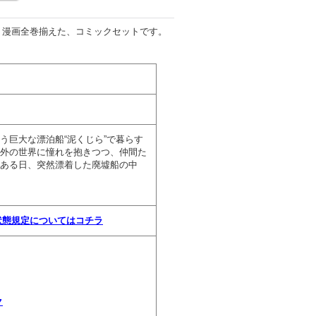
、漫画全巻揃えた、コミックセットです。
う巨大な漂泊船“泥くじら”で暮らす
外の世界に憧れを抱きつつ、仲間た
ある日、突然漂着した廃墟船の中
巻状態規定についてはコチラ
ク