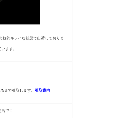
比較的キレイな状態で出荷しておりま
ています。
75％で引取します。
引取案内
門店で！