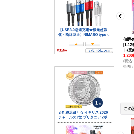
ネモノレンジャ
クロスロード 海月志
究極ヴィーナス しげ
伯爵
月かなえ
[
1-3巻
穂子 crossroad
[
1-7巻
まつ貴子
[
1-9巻 漫画
[
1-1
巻セット/完結
]
漫画全巻セット/完結
]
全巻セット/完結
]
ト/完
税別)
1,999円
(税別)
2,400円
(税別)
1,20
660円
)
(
税込
:
2,199円
)
(
税込
:
2,640円
)
(
税込
:
数：1セット
受注可能数：10セット以
受注可能数：2セット
売切れ
上
この