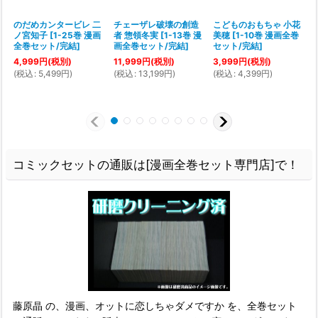
のだめカンタービレ 二
チェーザレ破壊の創造
こどものおもちゃ 小花
ノ宮知子
[
1-25巻 漫画
者 惣領冬実
[
1-13巻 漫
美穂
[
1-10巻 漫画全巻
全巻セット/完結
]
画全巻セット/完結
]
セット/完結
]
4,999
円
(税別)
11,999
円
(税別)
3,999
円
(税別)
1
(
税込
:
5,499
円
)
(
税込
:
13,199
円
)
(
税込
:
4,399
円
)
(
コミックセットの通販は[漫画全巻セット専門店]で！
藤原晶 の、漫画、オットに恋しちゃダメですか を、全巻セット