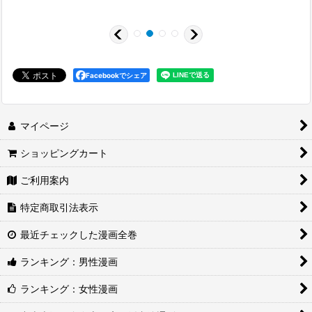
Facebookでシェア
マイページ
ショッピングカート
ご利用案内
特定商取引法表示
最近チェックした漫画全巻
ランキング：男性漫画
ランキング：女性漫画