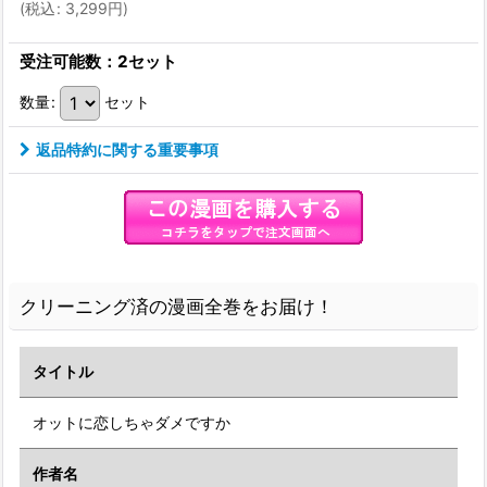
(
税込
:
3,299
円
)
受注可能数：2セット
数量
:
セット
返品特約に関する重要事項
クリーニング済の漫画全巻をお届け！
タイトル
オットに恋しちゃダメですか
作者名