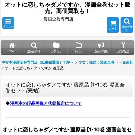
オットに恋しちゃダメですか、漫画全巻セット販
売。高価買取も！
漫画全巻専門店
メニュー
漫画を探
カート
す
TOP
漫画を探す
カテゴリ
ジャンル
漫画の特集
決済/配送
中古本漫画全巻専門店（紙書籍通販）TOPへ
>
少女：完結：漫画全巻
>
・白泉社
>
オットに恋しちゃダメですか 藤原晶
オットに恋しちゃダメですか 藤原晶
[
1-10巻 漫画全
巻セット/完結
]
◆
漫画本の現品画像と状態規定について
オットに恋しちゃダメですか 藤原晶
[
1-10巻 漫画全巻セ