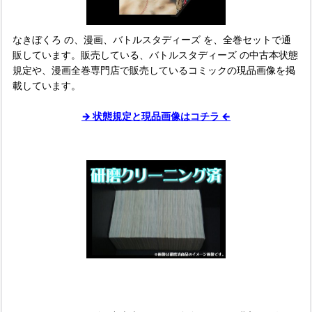
なきぼくろ の、漫画、バトルスタディーズ を、全巻セットで通
販しています。販売している、バトルスタディーズ の中古本状態
規定や、漫画全巻専門店で販売しているコミックの現品画像を掲
載しています。
→ 状態規定と現品画像はコチラ ←
■