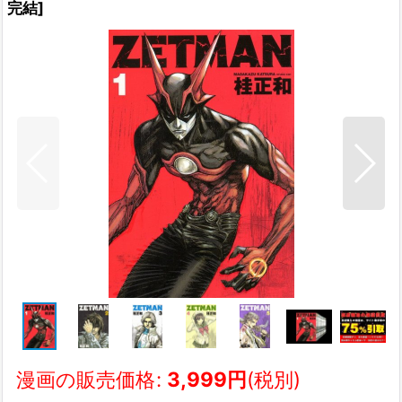
完結
]
漫画の販売価格
:
3,999
円
(税別)