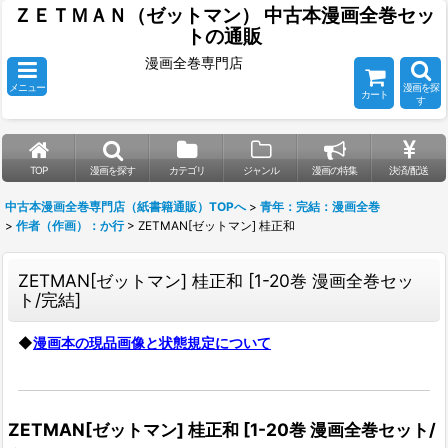
ＺＥＴＭＡＮ（ゼットマン） 中古本漫画全巻セッ
トの通販
漫画全巻専門店
メニュー
漫画を探
カート
す
TOP
漫画を探す
カテゴリ
ジャンル
漫画の特集
決済/配送
中古本漫画全巻専門店（紙書籍通販）TOPへ
>
青年：完結：漫画全巻
>
作者（作画）：か行
>
ZETMAN[ゼットマン] 桂正和
ZETMAN[ゼットマン] 桂正和
[
1-20巻 漫画全巻セッ
ト/完結
]
◆
漫画本の現品画像と状態規定について
ZETMAN[ゼットマン] 桂正和
[
1-20巻 漫画全巻セット/