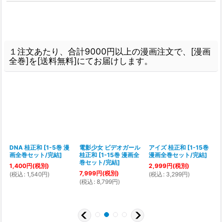
１注文あたり、合計9000円以上の漫画注文で、[漫画
全巻]を[送料無料]にてお届けします。
DNA 桂正和
[
1-5巻 漫
電影少女 ビデオガール
アイズ 桂正和
[
1-15巻
画全巻セット/完結
]
桂正和
[
1-15巻 漫画全
漫画全巻セット/完結
]
[
巻セット/完結
]
1,400
円
(税別)
2,999
円
(税別)
7,999
円
(税別)
(
税込
:
1,540
円
)
(
税込
:
3,299
円
)
(
税込
:
8,799
円
)
(