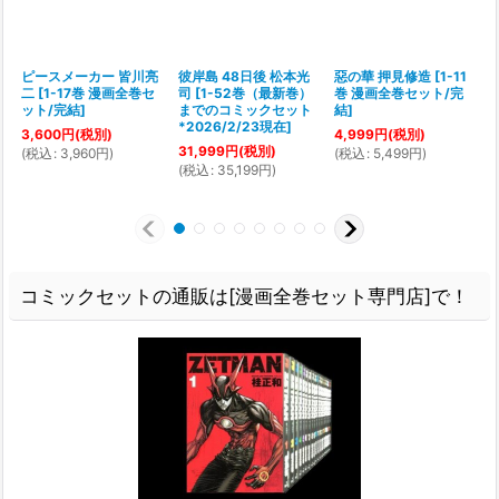
ピースメーカー 皆川亮
彼岸島 48日後 松本光
惡の華 押見修造
[
1-11
二
[
1-17巻 漫画全巻セ
司
[
1-52巻（最新巻）
巻 漫画全巻セット/完
ット/完結
]
までのコミックセット
結
]
*2026/2/23現在
]
3,600
円
(税別)
4,999
円
(税別)
31,999
円
(税別)
(
税込
:
3,960
円
)
(
税込
:
5,499
円
)
(
(
税込
:
35,199
円
)
コミックセットの通販は[漫画全巻セット専門店]で！