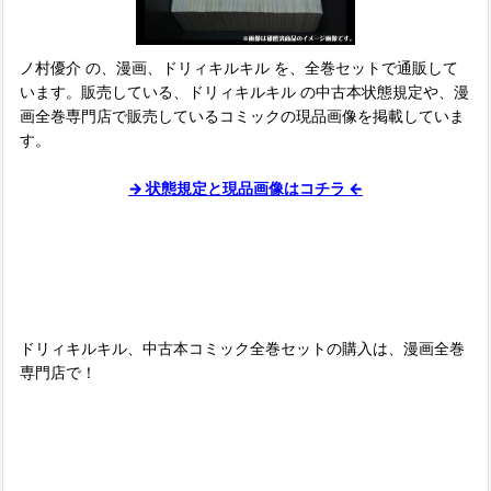
ノ村優介 の、漫画、ドリィキルキル を、全巻セットで通販して
います。販売している、ドリィキルキル の中古本状態規定や、漫
画全巻専門店で販売しているコミックの現品画像を掲載していま
す。
→ 状態規定と現品画像はコチラ ←
■
ドリィキルキル、中古本コミック全巻セットの購入は、漫画全巻
専門店で！