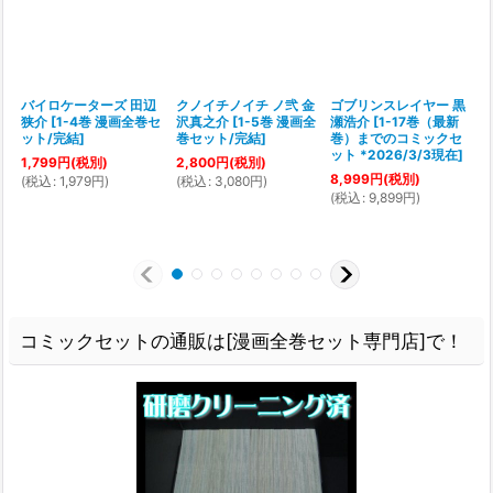
バイロケーターズ 田辺
クノイチノイチ ノ弐 金
ゴブリンスレイヤー 黒
狭介
[
1-4巻 漫画全巻セ
沢真之介
[
1-5巻 漫画全
瀬浩介
[
1-17巻（最新
[
ット/完結
]
巻セット/完結
]
巻）までのコミックセ
ット *2026/3/3現在
]
1,799
円
(税別)
2,800
円
(税別)
8,999
円
(税別)
1
(
税込
:
1,979
円
)
(
税込
:
3,080
円
)
(
税込
:
9,899
円
)
(
コミックセットの通販は[漫画全巻セット専門店]で！