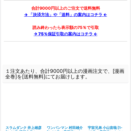
合計9000円以上のご注文で送料無料
→ 「決済方法」や「送料」の案内はコチラ ←
読み終わったら表示額の75％で引取
→ 75％保証引取の案内はコチラ ←
１注文あたり、合計9000円以上の漫画注文で、[漫画
全巻]を[送料無料]にてお届けします。
スラムダンク 井上雄彦
ワンパンマン 村田雄介
宇宙兄弟 小山宙哉
[
1-