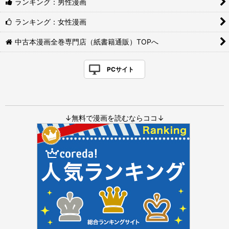
ランキング：男性漫画
ランキング：女性漫画
中古本漫画全巻専門店（紙書籍通販）TOPへ
PCサイト
↓無料で漫画を読むならココ↓