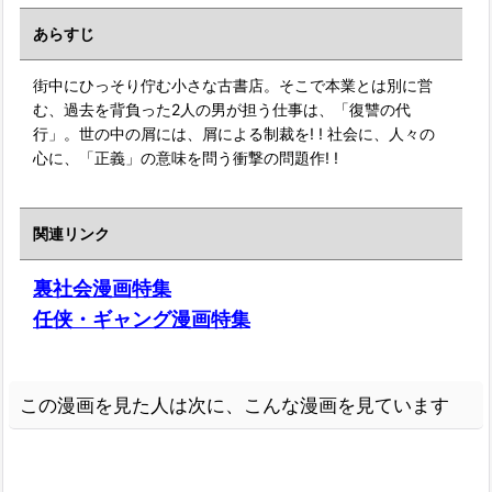
あらすじ
街中にひっそり佇む小さな古書店。そこで本業とは別に営
む、過去を背負った2人の男が担う仕事は、「復讐の代
行」。世の中の屑には、屑による制裁を! ! 社会に、人々の
心に、「正義」の意味を問う衝撃の問題作! !
関連リンク
裏社会漫画特集
任侠・ギャング漫画特集
この漫画を見た人は次に、こんな漫画を見ています