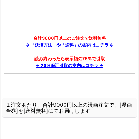
合計9000円以上のご注文で送料無料
→ 「決済方法」や「送料」の案内はコチラ ←
読み終わったら表示額の75％で引取
→ 75％保証引取の案内はコチラ ←
１注文あたり、合計9000円以上の漫画注文で、[漫画
全巻]を[送料無料]にてお届けします。