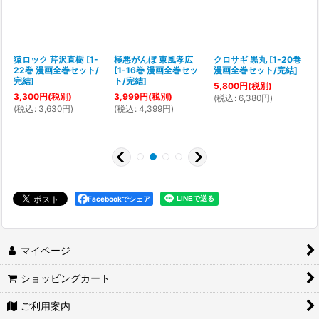
猿ロック 芹沢直樹
[
1-
極悪がんぼ 東風孝広
クロサギ 黒丸
[
1-20巻
22巻 漫画全巻セット/
[
1-16巻 漫画全巻セッ
漫画全巻セット/完結
]
[
完結
]
ト/完結
]
5,800
円
(税別)
3,300
円
(税別)
3,999
円
(税別)
(
税込
:
6,380
円
)
(
税込
:
3,630
円
)
(
税込
:
4,399
円
)
(
Facebookでシェア
マイページ
ショッピングカート
ご利用案内