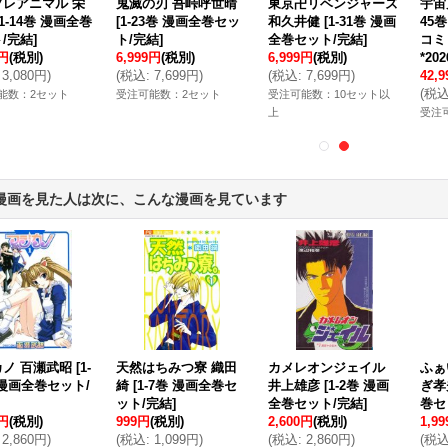
プレアニマル 栄
鬼滅の刃 吾峠呼世晴
東京卍リベンジャーズ
宇宙
1-14巻 漫画全巻
[
1-23巻 漫画全巻セッ
和久井健
[
1-31巻 漫画
45
/完結
]
ト/完結
]
全巻セット/完結
]
コミ
0円
(税別)
6,999円
(税別)
6,999円
(税別)
*20
3,080円
)
(
税込
:
7,699円
)
(
税込
:
7,699円
)
42,
(
税
能数：2セット
受注可能数：2セット
受注可能数：10セット以
上
受注
漫画を見た人は次に、こんな漫画を見ています
ノ 百瀬武昭
[
1-
天然はちみつ寮 織田
カメレオンジェイル
ふぁ
 漫画全巻セット/
綺
[
1-7巻 漫画全巻セ
井上雄彦
[
1-2巻 漫画
ぎ孝
ット/完結
]
全巻セット/完結
]
巻セ
0円
(税別)
999円
(税別)
2,600円
(税別)
1,9
2,860円
)
(
税込
:
1,099円
)
(
税込
:
2,860円
)
(
税