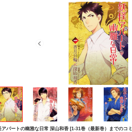
怪アパートの幽雅な日常 深山和香
[
1-31巻（最新巻）までのコミッ