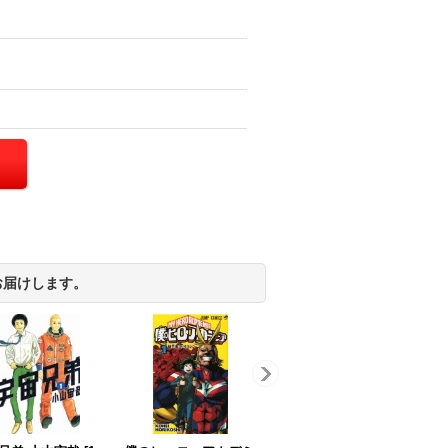
お届けします。