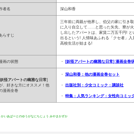
作者名
深山和香
三年前に両親が他界し、伯父の家に引き取
に入り自立して……と思った矢先、寮が火
し出したアパートは、家賃二万五千円! 
あらすじ
出るという! 人情味あふれる「クセ者」入
高校生活が始まる!
漫画の状態
・
[
妖怪アパートの幽雅な日常
] 漫画全
・
深山和香：他の漫画全巻セット
妖怪アパートの幽雅な日常
]
が、好きな方にオススメ！他
・
出版社別：少女コミック：講談社
の漫画全巻
・
特集：人気ランキング：女性向コミッ
うかいあぱーとのゆうがなにちじょう みやまかずか