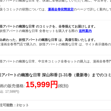
怪アパートの幽雅な日常 を、快適に全巻読破していただく為に、中古本を、
。
扱うコミックの状態については、
漫画全巻状態規定
のページで詳しく案内し
怪アパートの幽雅な日常 のコミックを、全巻揃えてお届けします。
妖怪アパートの幽雅な日常 全巻セットを購入する際の
送料案内
み終わった、妖怪アパートの幽雅な日常 は、高価引取いたします。
 漫画全巻専門店で購入の、妖怪アパートの幽雅な日常 は、サイト表示価格の
怪アパートの幽雅な日常、中古本コミック全巻セットの購入は、漫画全巻専
怪アパートの幽雅な日常 深山和香
[
1-31巻（最新巻）までのコミッ
15,999円
画の販売価格
:
(税別)
込
:
17,599円
)
注可能数：2セット