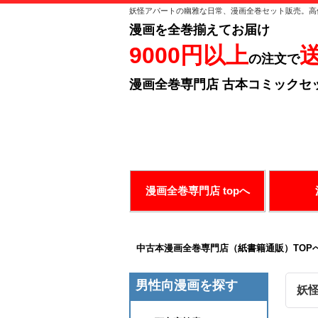
妖怪アパートの幽雅な日常、漫画全巻セット販売。高
漫画を全巻揃えてお届け
9000円以上
の注文で
漫画全巻専門店 古本コミックセ
ありがとうございます！
お好み
漫画全巻専門店 topへ
中古本漫画全巻専門店（紙書籍通販）TOP
男性向漫画を探す
妖