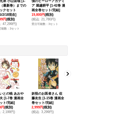
兄弟 小山宙哉
[
1-
僕のヒーローアカデミ
巻（最新巻）までの
ア 堀越耕平
[
1-42巻 漫
ックセット
画全巻セット/完結
]
26/2/18現在
]
19,800円
(税別)
999円
(税別)
(
税込
:
21,780円
)
込
:
47,299円
)
受注可能数：3セット
可能数：3セット
いとの暁 あおや
妖怪のお医者さん 佐
なぎさMe公認 北崎拓
妖
夫
[
1-7巻 漫画全
藤友生
[
1-15巻 漫画全
[
1-18巻 漫画全巻セッ
ま
ット/完結
]
巻セット/完結
]
ト/完結
]
巻
99円
(税別)
2,999円
(税別)
3,999円
(税別)
ミ
込
:
2,199円
)
(
税込
:
3,299円
)
(
税込
:
4,399円
)
*2