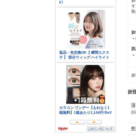
妖
す
取
妖
→
読
→
妖
妖
漫
(
税
受