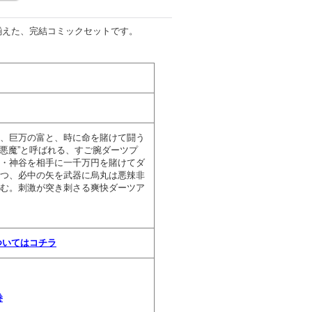
揃えた、完結コミックセットです。
、巨万の富と、時に命を賭けて闘う
の悪魔”と呼ばれる、すご腕ダーツプ
・神谷を相手に一千万円を賭けてダ
つ、必中の矢を武器に烏丸は悪辣非
む。刺激が突き刺さる爽快ダーツア
ついてはコチラ
巻