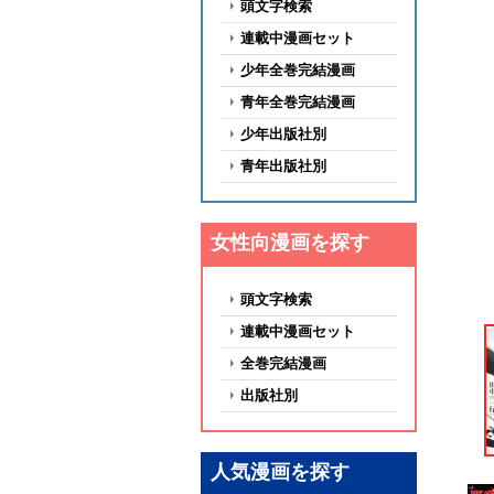
頭文字検索
連載中漫画セット
少年全巻完結漫画
青年全巻完結漫画
少年出版社別
青年出版社別
女性向漫画を探す
頭文字検索
連載中漫画セット
全巻完結漫画
出版社別
人気漫画を探す