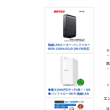
エ
→
読
→
エ
エ
漫