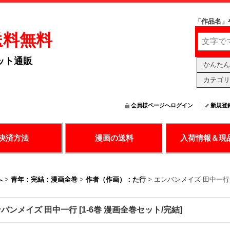
「作品名」
送料無料
ット通販
かんたん
カテゴリ
会員様ページへログイン
新規登
の決済で漫画購入
送料無料アリ
日々更新中
決済方法
漫画の送料
入荷情報＆現
へ
>
青年：完結：漫画全巻
>
作者（作画）：た行
>
エンバンメイズ 田中一行
バンメイズ 田中一行
[
1-6巻 漫画全巻セット/完結
]