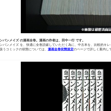
ンバンメイズ の漫画全巻。漫画の作者は、田中一行 です。
ンバンメイズ を、快適に全巻読破していただく為に、中古本を、比較的キレ
扱うコミックの状態については、
漫画全巻状態規定
のページで詳しく案内し