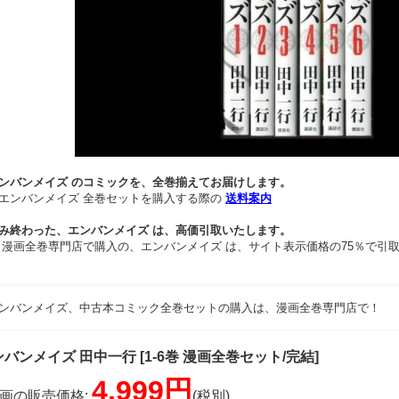
ンバンメイズ のコミックを、全巻揃えてお届けします。
エンバンメイズ 全巻セットを購入する際の
送料案内
み終わった、エンバンメイズ は、高価引取いたします。
 漫画全巻専門店で購入の、エンバンメイズ は、サイト表示価格の75％で引
ンバンメイズ、中古本コミック全巻セットの購入は、漫画全巻専門店で！
ンバンメイズ 田中一行
[
1-6巻 漫画全巻セット/完結
]
4,999円
画の販売価格
:
(税別)