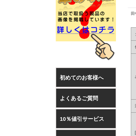
田
初めてのお客様へ
よくあるご質問
10％値引サービス
[