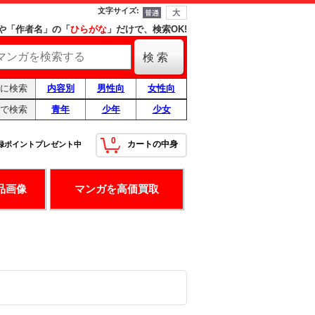
文字サイズ
:
や「作者名」の「
ひらがな
」だけで、検索OK!
に検索
内容別
男性向
女性向
で検索
青年
少年
少女
0
カートの中身
録ポイントプレゼント中
！
最高の条件です！
品画像
マンガを高価買取