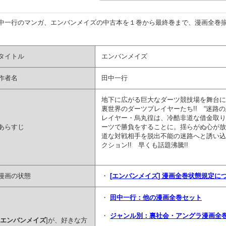
中一行のマンガ、エンバンメイズの中古本を１巻から最終巻まで、漫画全巻
タイトル
エンバンメイズ
作者名
田中一行
地下に広がる巨大なダーツ競技場を舞台に
裏世界のダーツプレイヤーたち!! “迷路
レイヤー・烏丸徨は、冷酷非道な借金取り
あらすじ
ーツで勝負をすることに。揺らがぬ心が放
道な対戦相手を脱出不能の迷路へと誘い込
クション!! 早くも話題沸騰!!
漫画の状態
・
[
エンバンメイズ
] 漫画全巻状態規定に
・
田中一行：他の漫画全巻セット
・
ジャンル別：裏社会・アングラ漫画全
エンバンメイズ
]が、好きな方