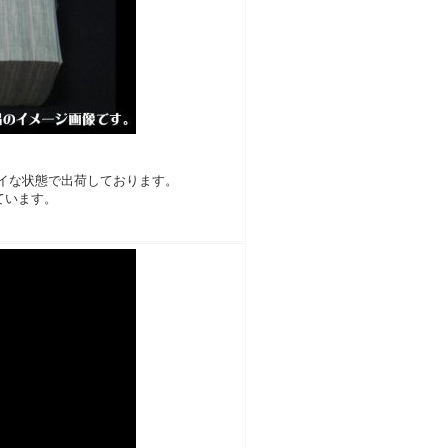
イな状態で出荷しております。
ています。