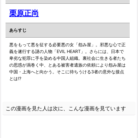
栗原正尚
あらすじ
悪をもって悪を征する必要悪の女「怨み屋」。邪悪な心で正
義を遂行する謎の人物「EVIL HEART」。さらには、日本で
卑劣な犯罪に手を染める中国人組織。裏社会に生きる者たち
の思惑が渦巻く中、とある被害者遺族の依頼により怨み屋は
中国・上海へと向かう。そこに待ちうける3者の意外な接点
とは!?
この漫画を見た人は次に、こんな漫画を見ています