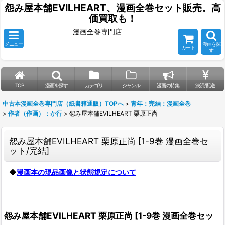
怨み屋本舗EVILHEART、漫画全巻セット販売。高
価買取も！
漫画全巻専門店
メニュー
漫画を探
カート
す
TOP
漫画を探す
カテゴリ
ジャンル
漫画の特集
決済/配送
中古本漫画全巻専門店（紙書籍通販）TOPへ
>
青年：完結：漫画全巻
>
作者（作画）：か行
>
怨み屋本舗EVILHEART 栗原正尚
怨み屋本舗EVILHEART 栗原正尚
[
1-9巻 漫画全巻セ
ット/完結
]
◆
漫画本の現品画像と状態規定について
怨み屋本舗EVILHEART 栗原正尚
[
1-9巻 漫画全巻セッ