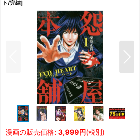
ト/完結
]
漫画の販売価格
:
3,999
円
(税別)