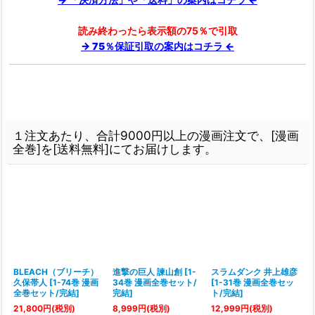
読み終わったら表示額の75％で引取
→ 75％保証引取の案内はコチラ ←
１注文あたり、合計9000円以上の漫画注文で、[漫画
全巻]を[送料無料]にてお届けします。
2
BLEACH（ブリーチ）
進撃の巨人 諫山創
[
1-
スラムダンク 井上雄彦
久保帯人
[
1-74巻 漫画
34巻 漫画全巻セット/
[
1-31巻 漫画全巻セッ
[
全巻セット/完結
]
完結
]
ト/完結
]
21,800
円
(税別)
8,999
円
(税別)
12,999
円
(税別)