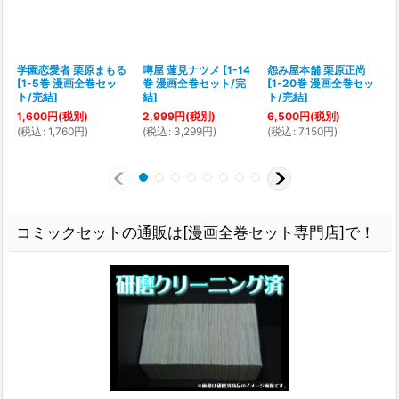
学園恋愛者 栗原まもる
噂屋 蓮見ナツメ
[
1-14
怨み屋本舗 栗原正尚
[
1-5巻 漫画全巻セッ
巻 漫画全巻セット/完
[
1-20巻 漫画全巻セッ
ト/完結
]
結
]
ト/完結
]
1,600
円
(税別)
2,999
円
(税別)
6,500
円
(税別)
1
(
税込
:
1,760
円
)
(
税込
:
3,299
円
)
(
税込
:
7,150
円
)
(
コミックセットの通販は[漫画全巻セット専門店]で！