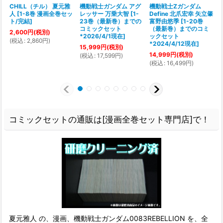
CHILL（チル） 夏元雅
機動戦士ガンダム アグ
機動戦士Zガンダム
人
[
1-8巻 漫画全巻セッ
レッサー 万乗大智
[
1-
Define 北爪宏幸 矢立肇
[
ト/完結
]
23巻（最新巻）までの
富野由悠季
[
1-20巻
コミックセット
（最新巻）までのコミ
2,600
円
(税別)
1
*2026/4/1現在
]
ックセット
(
税込
:
2,860
円
)
(
*2024/4/12現在
]
15,999
円
(税別)
14,999
円
(税別)
(
税込
:
17,599
円
)
(
税込
:
16,499
円
)
コミックセットの通販は[漫画全巻セット専門店]で！
夏元雅人 の、漫画、機動戦士ガンダム0083REBELLION を、全