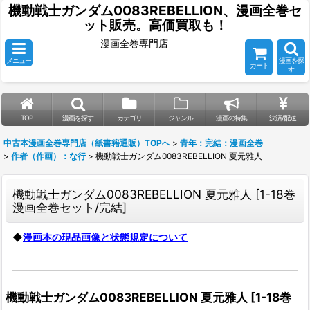
機動戦士ガンダム0083REBELLION、漫画全巻セ
ット販売。高価買取も！
漫画全巻専門店
メニュー
漫画を探
カート
す
TOP
漫画を探す
カテゴリ
ジャンル
漫画の特集
決済/配送
中古本漫画全巻専門店（紙書籍通販）TOPへ
>
青年：完結：漫画全巻
>
作者（作画）：な行
>
機動戦士ガンダム0083REBELLION 夏元雅人
機動戦士ガンダム0083REBELLION 夏元雅人
[
1-18巻
漫画全巻セット/完結
]
◆
漫画本の現品画像と状態規定について
機動戦士ガンダム0083REBELLION 夏元雅人
[
1-18巻