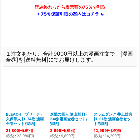
読み終わったら表示額の75％で引取
→ 75％保証引取の案内はコチラ ←
１注文あたり、合計9000円以上の漫画注文で、[漫画
全巻]を[送料無料]にてお届けします。
2
BLEACH（ブリーチ）
進撃の巨人 諫山創
[
1-
スラムダンク 井上雄彦
久保帯人
[
1-74巻 漫画
34巻 漫画全巻セット/
[
1-31巻 漫画全巻セッ
[
全巻セット/完結
]
完結
]
ト/完結
]
21,800
円
(税別)
8,999
円
(税別)
12,999
円
(税別)
(
税込
:
23,980
円
)
(
税込
:
9,899
円
)
(
税込
:
14,299
円
)
(