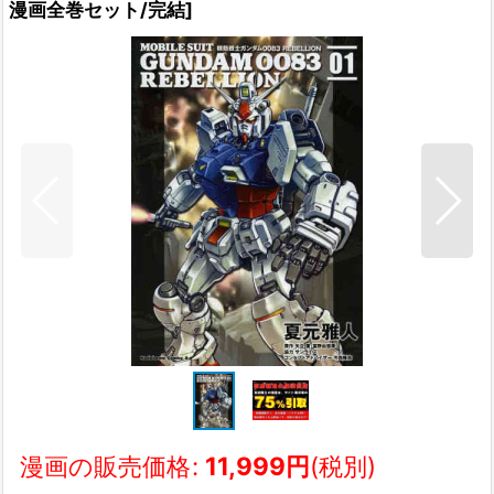
漫画全巻セット/完結
]
漫画の販売価格
:
11,999
円
(税別)