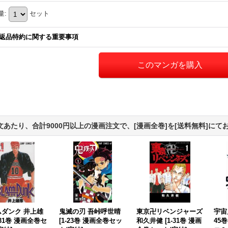
量
:
セット
返品特約に関する重要事項
文あたり、合計9000円以上の漫画注文で、[漫画全巻]を[送料無料]にて
ムダンク 井上雄
鬼滅の刃 吾峠呼世晴
東京卍リベンジャーズ
宇宙
-31巻 漫画全巻セ
[
1-23巻 漫画全巻セッ
和久井健
[
1-31巻 漫画
45