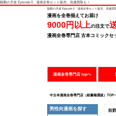
殺戮の天使 Episode.0、漫画全巻セット販売。高価買取も！
殺戮の天使 Episode.0、漫画全巻セット販売。高価買
漫画を全巻揃えてお届け
9000円以上
の注文で
漫画全巻専門店 古本コミックセ
ありがとうございます！
お好み
漫画全巻専門店 topへ
中古本漫画全巻専門店（紙書籍通販）TOP
男性向漫画を探す
殺戮