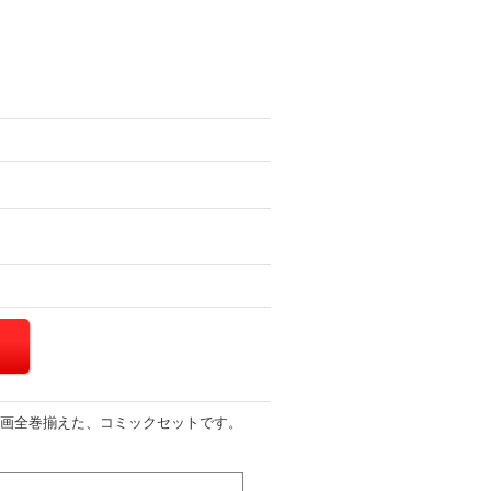
、漫画全巻揃えた、コミックセットです。