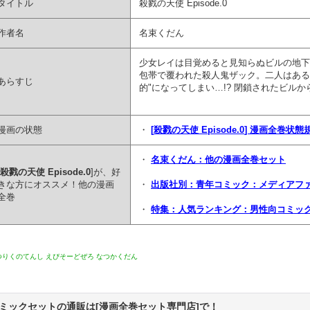
タイトル
殺戮の天使 Episode.0
作者名
名束くだん
少女レイは目覚めると見知らぬビルの地下
包帯で覆われた殺人鬼ザック。二人はある
あらすじ
的"になってしまい…!? 閉鎖されたビルか
漫画の状態
・
[
殺戮の天使 Episode.0
] 漫画全巻状
・
名束くだん：他の漫画全巻セット
殺戮の天使 Episode.0
]が、好
きな方にオススメ！他の漫画
・
出版社別：青年コミック：メディアフ
全巻
・
特集：人気ランキング：男性向コミッ
つりくのてんし えぴそーどぜろ なつかくだん
ミックセットの通販は[漫画全巻セット専門店]で！