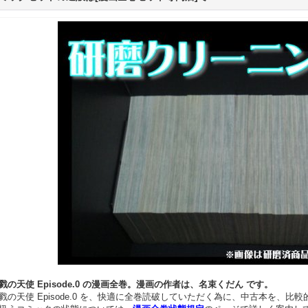
戮の天使 Episode.0 の漫画全巻。漫画の作者は、名束くだん です。
戮の天使 Episode.0 を、快適に全巻読破していただく為に、中古本を、