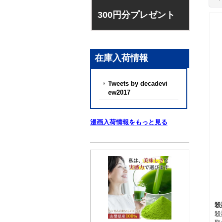
300円分プレゼント
在庫入荷情報
Tweets by decadevi
ew2017
漫画入荷情報をもっと見る
殺
殺