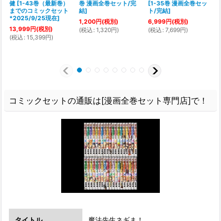
健
[
1-43巻（最新巻）
巻 漫画全巻セット/完
[
1-35巻 漫画全巻セッ
までのコミックセット
結
]
ト/完結
]
*2025/9/25現在
]
1,200
円
(税別)
6,999
円
(税別)
13,999
円
(税別)
(
税込
:
1,320
円
)
(
税込
:
7,699
円
)
(
(
税込
:
15,399
円
)
コミックセットの通販は[漫画全巻セット専門店]で！
タイトル
魔法先生ネギま！