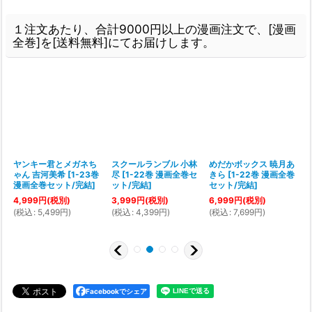
１注文あたり、合計9000円以上の漫画注文で、[漫画
全巻]を[送料無料]にてお届けします。
ヤンキー君とメガネち
スクールランブル 小林
めだかボックス 暁月あ
ゃん 吉河美希
[
1-23巻
尽
[
1-22巻 漫画全巻セ
きら
[
1-22巻 漫画全巻
[
漫画全巻セット/完結
]
ット/完結
]
セット/完結
]
4,999
円
(税別)
3,999
円
(税別)
6,999
円
(税別)
(
税込
:
5,499
円
)
(
税込
:
4,399
円
)
(
税込
:
7,699
円
)
(
Facebookでシェア