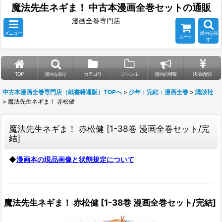
魔法先生ネギま！ 中古本漫画全巻セットの通販
漫画全巻専門店
メニュー
漫画を探
カート
す
TOP
漫画を探す
カテゴリ
ジャンル
漫画の特集
決済/配送
中古本漫画全巻専門店（紙書籍通販）TOPへ
>
少年：完結：漫画全巻
>
講談社
>
魔法先生ネギま！ 赤松健
魔法先生ネギま！ 赤松健
[
1-38巻 漫画全巻セット/完
結
]
◆
漫画本の現品画像と状態規定について
魔法先生ネギま！ 赤松健
[
1-38巻 漫画全巻セット/完結
]