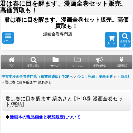
君は春に目を醒ます、漫画全巻セット販売。
高価買取も！
君は春に目を醒ます、漫画全巻セット販売。高価
買取も！
漫画全巻専門店
メニュー
漫画を探
カート
す
TOP
漫画を探す
カテゴリ
ジャンル
漫画の特集
決済/配送
中古本漫画全巻専門店（紙書籍通販）TOPへ
>
少女：完結：漫画全巻
>
・白泉社
>
君は春に目を醒ます 縞あさと
君は春に目を醒ます 縞あさと
[
1-10巻 漫画全巻セッ
ト/完結
]
◆
漫画本の現品画像と状態規定について