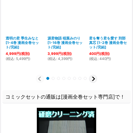
透明の君 季生みなと
源君物語 稲葉みのり
君を奪う君を愛す 刑部
[
1-4巻 漫画全巻セッ
[
1-16巻 漫画全巻セッ
真芯
[
1-2巻 漫画全巻セ
[
ト/完結
]
ト/完結
]
ット/完結
]
4,999
円
(税別)
3,999
円
(税別)
400
円
(税別)
(
税込
:
5,499
円
)
(
税込
:
4,399
円
)
(
税込
:
440
円
)
(
コミックセットの通販は[漫画全巻セット専門店]で！