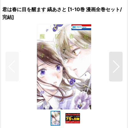
君は春に目を醒ます 縞あさと
[
1-10巻 漫画全巻セット/
完結
]