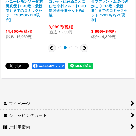
ハニーレモンソーダ 村
コレットは死ぬことに
ラブファントム みつき
田真優
[
1-30巻（最新
した 幸村アルト
[
1-20
かこ
[
1-13巻（最新
巻）までのコミックセ
巻 漫画全巻セット/完
巻）までのコミックセ
ット *2026/2/23現
結
]
ット *2026/2/23現
在
]
在
]
8,999
円
(税別)
14,600
円
(税別)
3,999
円
(税別)
1
(
税込
:
9,899
円
)
(
税込
:
16,060
円
)
(
税込
:
4,399
円
)
(
Facebookでシェア
マイページ
ショッピングカート
ご利用案内