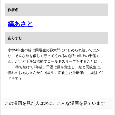
作者名
縞あさと
あらすじ
小学4年生の絃は同級生の弥太郎にいじめられ泣いてばか
り。そんな絃を優しく守ってくれるのは7つ年上の千遥く
ん。だけど千遥は治療でコールドスリープをすることに…。
───待ち続けて7年後。千遥は目を覚まし、絃と同級生に。
憧れのお兄ちゃんから同級生に変化した距離感に、絃はドキ
ドキで!?
この漫画を見た人は次に、こんな漫画を見ています