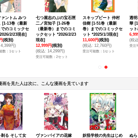
ファントム みつ
七つ屋志のぶの宝石匣
スキップビート 仲村
透明
こ
[
1-13巻（最新
二ノ宮知子
[
1-26巻
佳樹
[
1-51巻（最新
華
[
までのコミックセ
（最新巻）までのコミ
巻）までのコミックセ
ット
2026/2/23現在
]
ックセット *2026/2/23
ット *2025/1/3現在
]
6,9
9円
(税別)
現在
]
11,600円
(税別)
(
税
4,399円
)
12,999円
(税別)
(
税込
:
12,760円
)
受注
(
税込
:
14,299円
)
能数：1セット
受注可能数：1セット
受注可能数：2セット
漫画を見た人は次に、こんな漫画を見ています
を剃る そして女
ヴァンパイアの花嫁
妖怪学校の先生はじめ
ぬら