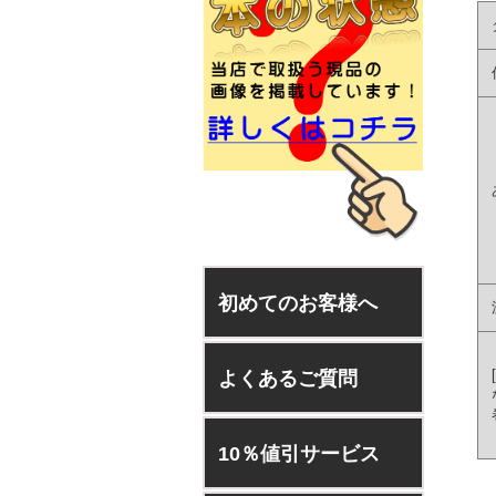
初めてのお客様へ
[
よくあるご質問
10％値引サービス