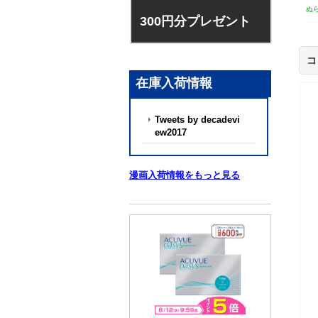
ぬ
300円分プレゼント
コ
在庫入荷情報
Tweets by decadevi
ew2017
漫画入荷情報をもっと見る