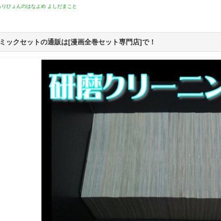
らりひょんのはなよめ よしだまこと
ミックセットの通販は[漫画全巻セット専門店]で！