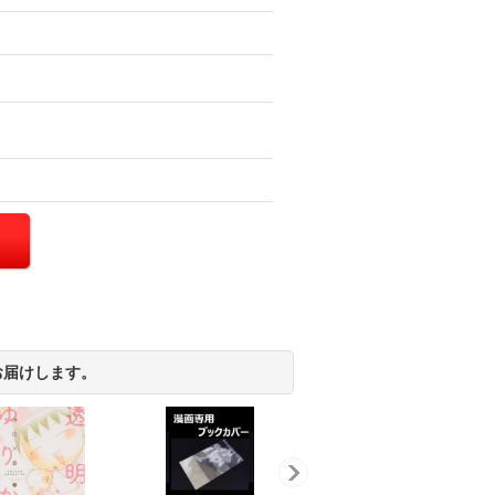
お届けします。