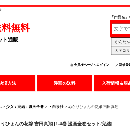
も！
「作品名」
送料無料
ット通販
かんたん
カテゴリ
会員様ページへログイン
新規登
の決済で漫画購入
送料無料アリ
日々更新中
決済方法
漫画の送料
入荷情報＆現
へ
>
少女：完結：漫画全巻
>
・白泉社
>
ぬらりひょんの花嫁 吉田真翔
らりひょんの花嫁 吉田真翔
[
1-4巻 漫画全巻セット/完結
]