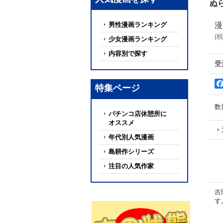
ぬ
男性漫画ランキング
漫
(
税
少女漫画ランキング
内容別で探す
受
特集ページ
数
パチンコ店休憩所に
オススメ
年代別人気漫画
島耕作シリーズ
注目の人気作家
吉
す