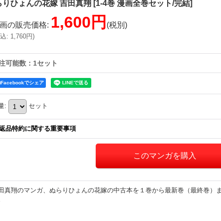
らりひょんの花嫁 吉田真翔
[
1-4巻 漫画全巻セット/完結
]
1,600円
画の販売価格
:
(税別)
込
:
1,760円
)
注可能数：1セット
Facebookでシェア
量
:
セット
返品特約に関する重要事項
田真翔のマンガ、ぬらりひょんの花嫁の中古本を１巻から最新巻（最終巻）
。