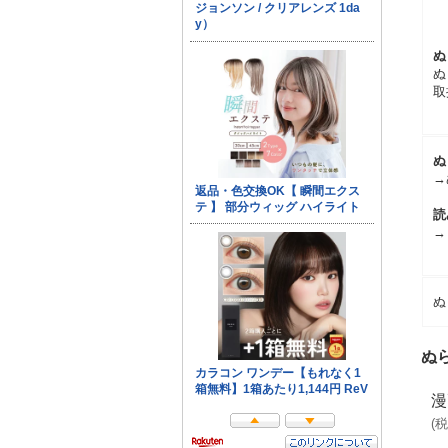
ぬ
ぬ
取
ぬ
→
読
→
ぬ
ぬ
漫
(
税