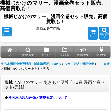
機械じかけのマリー、漫画全巻セット販売。
高価買取も！
機械じかけのマリー、漫画全巻セット販売。高価
買取も！
漫画全巻専門店
メニュー
漫画を探
カート
す
TOP
漫画を探す
カテゴリ
ジャンル
漫画の特集
決済/配送
中古本漫画全巻専門店（紙書籍通販）TOPへ
>
少女：完結：漫画全巻
>
・白泉社
>
機械じかけのマリー あきもと明希
機械じかけのマリー あきもと明希
[
1-6巻 漫画全巻セ
ット/完結
]
◆
漫画本の現品画像と状態規定について