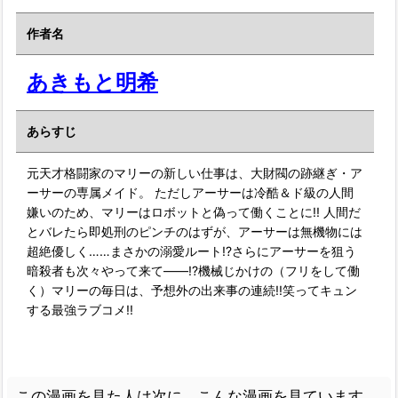
作者名
あきもと明希
あらすじ
元天才格闘家のマリーの新しい仕事は、大財閥の跡継ぎ・ア
ーサーの専属メイド。 ただしアーサーは冷酷＆ド級の人間
嫌いのため、マリーはロボットと偽って働くことに!! 人間だ
とバレたら即処刑のピンチのはずが、アーサーは無機物には
超絶優しく……まさかの溺愛ルート!?さらにアーサーを狙う
暗殺者も次々やって来て――!?機械じかけの（フリをして働
く）マリーの毎日は、予想外の出来事の連続!!笑ってキュン
する最強ラブコメ!!
この漫画を見た人は次に、こんな漫画を見ています