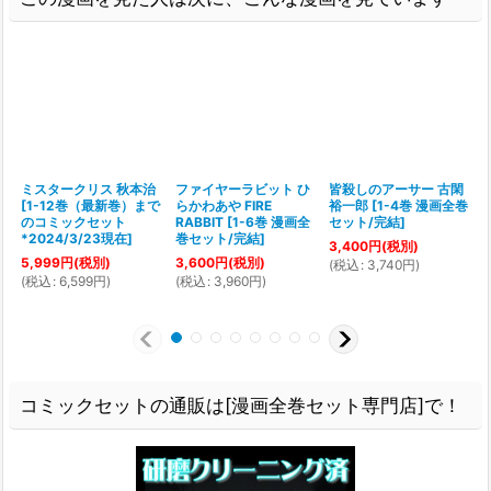
ミスタークリス 秋本治
ファイヤーラビット ひ
皆殺しのアーサー 古閑
[
1-12巻（最新巻）まで
らかわあや FIRE
裕一郎
[
1-4巻 漫画全巻
[
のコミックセット
RABBIT
[
1-6巻 漫画全
セット/完結
]
*2024/3/23現在
]
巻セット/完結
]
3,400
円
(税別)
5,999
円
(税別)
3,600
円
(税別)
(
税込
:
3,740
円
)
(
(
税込
:
6,599
円
)
(
税込
:
3,960
円
)
コミックセットの通販は[漫画全巻セット専門店]で！