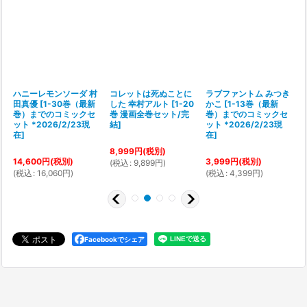
ハニーレモンソーダ 村
コレットは死ぬことに
ラブファントム みつき
田真優
[
1-30巻（最新
した 幸村アルト
[
1-20
かこ
[
1-13巻（最新
巻）までのコミックセ
巻 漫画全巻セット/完
巻）までのコミックセ
ット *2026/2/23現
結
]
ット *2026/2/23現
在
]
在
]
8,999
円
(税別)
14,600
円
(税別)
3,999
円
(税別)
1
(
税込
:
9,899
円
)
(
税込
:
16,060
円
)
(
税込
:
4,399
円
)
(
Facebookでシェア