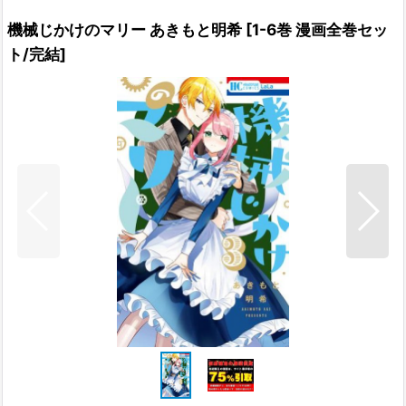
機械じかけのマリー あきもと明希
[
1-6巻 漫画全巻セッ
ト/完結
]