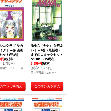
シコクラブ サカ
NANA（ナナ） 矢沢あ
ミク
[
1-7巻 漫画
い
[
1-21巻（最新巻）
セット/完結
]
までのコミックセット
00円
(税別)
*2010/10/15現在
]
込
:
1,760円
)
6,999円
(税別)
(
税込
:
7,699円
)
可能数：10セット以
受注可能数：1セット