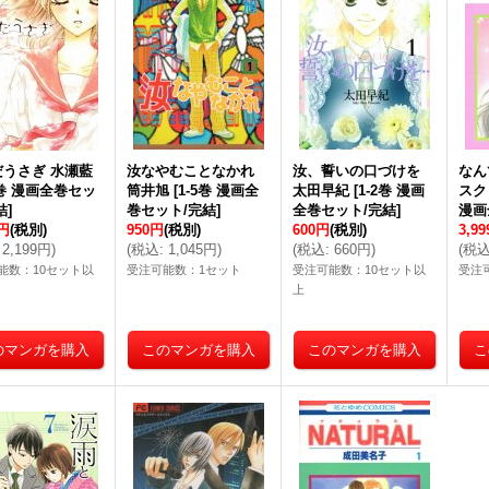
だうさぎ 水瀬藍
汝なやむことなかれ
汝、誓いの口づけを
なん
0巻 漫画全巻セッ
筒井旭
[
1-5巻 漫画全
太田早紀
[
1-2巻 漫画
スク
結
]
巻セット/完結
]
全巻セット/完結
]
漫画
9円
(税別)
950円
(税別)
600円
(税別)
3,9
2,199円
)
(
税込
:
1,045円
)
(
税込
:
660円
)
(
税
能数：10セット以
受注可能数：1セット
受注可能数：10セット以
受注
上