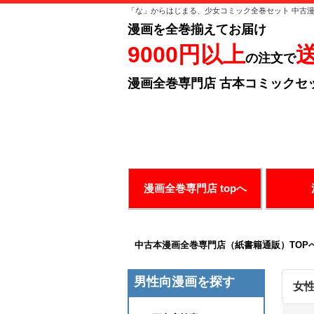
「な」からはじまる、少女コミック全巻セット 中古
漫画を全巻揃えてお届け
9000円以上
の注文で
漫画全巻専門店 古本コミックセ
ありがとうございます！
お好み
漫画全巻専門店 topへ
中古本漫画全巻専門店（紙書籍通販）TOP
男性向漫画を探す
女