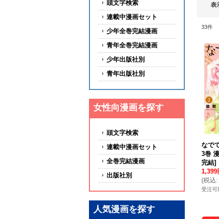
頭文字検索
表
連載中漫画セット
33
件
少年全巻完結漫画
青年全巻完結漫画
少年出版社別
青年出版社別
女性向漫画を探す
頭文字検索
なでて
連載中漫画セット
3巻 
全巻完結漫画
完結
]
1,39
出版社別
(
税込
:
受注可
人気漫画を探す