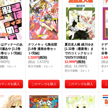
きはディナーのあ
ナツメキッ 七島佳那
夏目友人帳 緑川ゆき
ナデ
川瀬あや
[
1-2巻
[
1-8巻 漫画全巻セッ
[
1-32巻（最新巻）ま
モト
全巻セット/完結
]
ト/完結
]
でのコミックセット
全巻
(税別)
1,520円
(税別)
*2025/7/19現在
]
1,6
660円
)
(
税込
:
1,672円
)
12,999円
(税別)
(
税
(
税込
:
14,299円
)
能数：1セット
受注可能数：1セット
受注
受注可能数：2セット
上