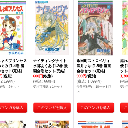
しょのプリンセス
ナイティングナイト
永田町ストロベリィ
流れ
めぐみ
[
1-4巻 漫
水都あくあ
[
1-2巻 漫
酒井まゆ
[
1-5巻 漫画
優
[
セット/完結
]
画全巻セット/完結
]
全巻セット/完結
]
ット
9円
(税別)
600円
(税別)
999円
(税別)
3,3
2,199円
)
(
税込
:
660円
)
(
税込
:
1,099円
)
(
税
能数：2セット
受注可能数：1セット
受注可能数：10セット以
受注
上