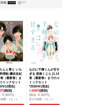
示方法
:
たんと青と いち
なのに千輝くんが甘す
料理帖 磯谷友紀
ぎる 亜南くじら
[
1-14
13巻（最新巻）ま
巻（最新巻）までのコ
コミックセット
ミックセット
25/5/12現在
]
*2026/4/1現在
]
00円
(税別)
7,600円
(税別)
込
:
8,360円
)
(
税込
:
8,360円
)
可能数：1セット
受注可能数：1セット