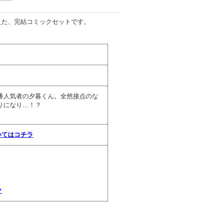
えた、完結コミックセットです。
番人気者の夕暮くん。全然接点のな
りになり…！？
いてはコチラ
ク