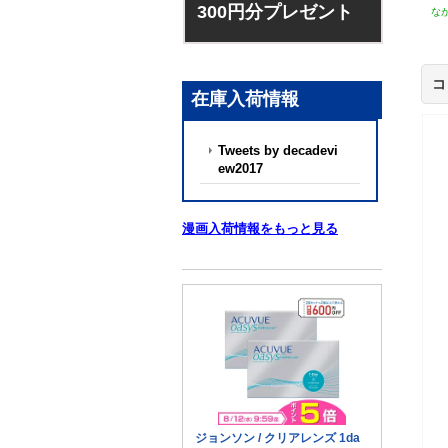
300円分プレゼント
な
コ
在庫入荷情報
Tweets by decadevi
ew2017
漫画入荷情報をもっと見る