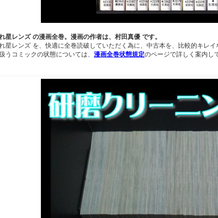
れ星レンズ の漫画全巻。漫画の作者は、村田真優 です。
れ星レンズ を、快適に全巻読破していただく為に、中古本を、比較的キレイ
扱うコミックの状態については、
漫画全巻状態規定
のページで詳しく案内し