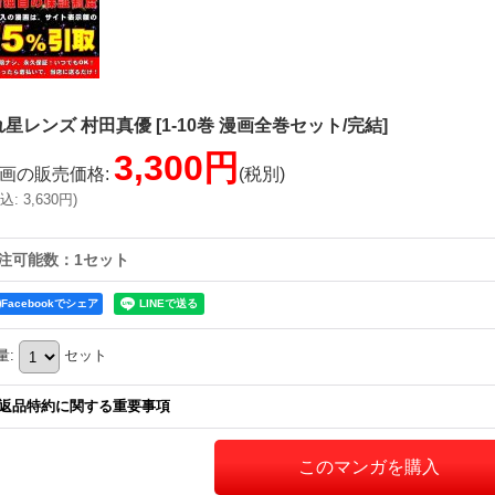
れ星レンズ 村田真優
[
1-10巻 漫画全巻セット/完結
]
3,300円
画の販売価格
:
(税別)
込
:
3,630円
)
注可能数：1セット
Facebookでシェア
量
:
セット
返品特約に関する重要事項