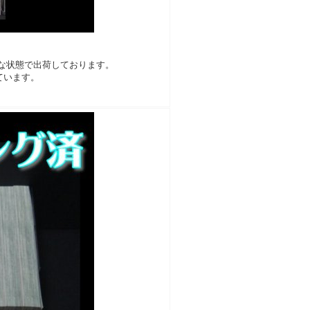
な状態で出荷しております。
ています。