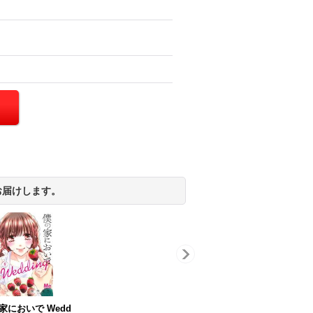
お届けします。
家においで Wedd