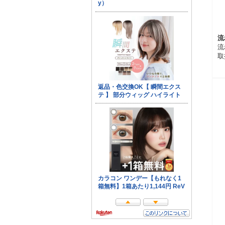
流
流
取