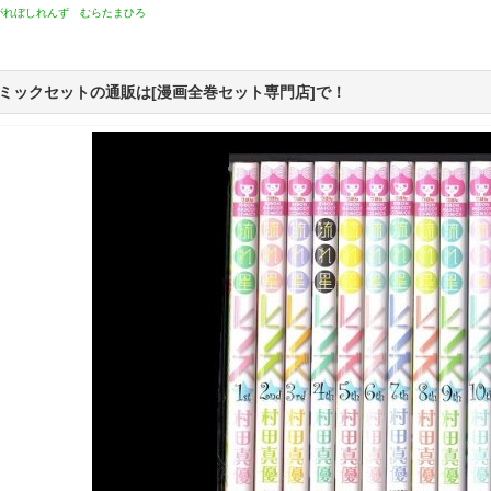
がれぼしれんず むらたまひろ
ミックセットの通販は[漫画全巻セット専門店]で！