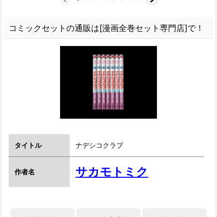
コミックセットの通販は[漫画全巻セット専門店]で！
タイトル
ナデシコクラブ
サカモトミク
作者名