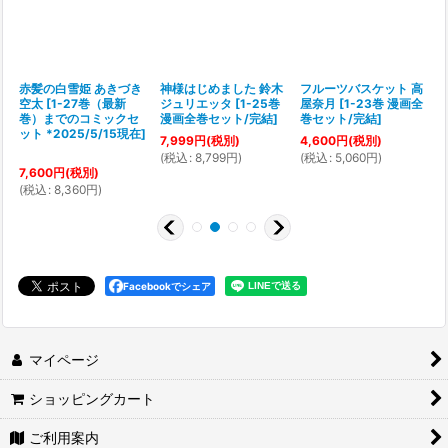
サ
赤髪の白雪姫 あきづき
神様はじめました 鈴木
フルーツバスケット 高
画
空太
[
1-27巻（最新
ジュリエッタ
[
1-25巻
屋奈月
[
1-23巻 漫画全
巻）までのコミックセ
漫画全巻セット/完結
]
巻セット/完結
]
ット *2025/5/15現在
]
7,999
円
(税別)
4,600
円
(税別)
(
税込
:
8,799
円
)
(
税込
:
5,060
円
)
(
7,600
円
(税別)
(
税込
:
8,360
円
)
Facebookでシェア
マイページ
ショッピングカート
ご利用案内