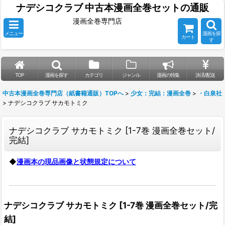
ナデシコクラブ 中古本漫画全巻セットの通販
漫画全巻専門店
メニュー
漫画を探
カート
す
TOP
漫画を探す
カテゴリ
ジャンル
漫画の特集
決済/配送
中古本漫画全巻専門店（紙書籍通販）TOPへ
>
少女：完結：漫画全巻
>
・白泉社
>
ナデシコクラブ サカモトミク
ナデシコクラブ サカモトミク
[
1-7巻 漫画全巻セット/
完結
]
◆
漫画本の現品画像と状態規定について
ナデシコクラブ サカモトミク
[
1-7巻 漫画全巻セット/完
結
]