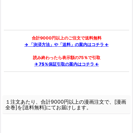
合計9000円以上のご注文で送料無料
→ 「決済方法」や「送料」の案内はコチラ ←
読み終わったら表示額の75％で引取
→ 75％保証引取の案内はコチラ ←
１注文あたり、合計9000円以上の漫画注文で、[漫画
全巻]を[送料無料]にてお届けします。