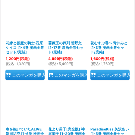
花嫁と祓魔の騎士 石原
薔薇王の葬列 菅野文
花むすぶ君へ 青井みと
ケイコ
[
1-4巻 漫画全巻
[
1-17巻 漫画全巻セッ
[
1-3巻 漫画全巻セッ
セット/完結
]
ト/完結
]
ト/完結
]
1,200
円
(税別)
4,999
円
(税別)
1,600
円
(税別)
(
税込
:
1,320
円
)
(
税込
:
5,499
円
)
(
税込
:
1,760
円
)
このマンガを購入
このマンガを購入
このマンガを購入
春を抱いていたALIVE
花より男子[完全版] 神
ParadiseKiss 矢沢あい
新田祐克
[
1-6巻 漫画全
尾葉子
[
1-20巻 漫画全
[
1-5巻 漫画全巻セッ