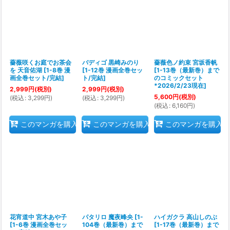
薔薇咲くお庭でお茶会
バディゴ 黒崎みのり
薔薇色ノ約束 宮坂香帆
を 天音佑湖
[
1-8巻 漫
[
1-12巻 漫画全巻セッ
[
1-13巻（最新巻）まで
画全巻セット/完結
]
ト/完結
]
のコミックセット
*2026/2/23現在
]
2,999
円
(税別)
2,999
円
(税別)
5,600
円
(税別)
(
税込
:
3,299
円
)
(
税込
:
3,299
円
)
(
税込
:
6,160
円
)
このマンガを購入
このマンガを購入
このマンガを購入
花宵道中 宮木あや子
パタリロ 魔夜峰央
[
1-
ハイガクラ 高山しのぶ
[
1-6巻 漫画全巻セッ
104巻（最新巻）まで
[
1-17巻（最新巻）まで