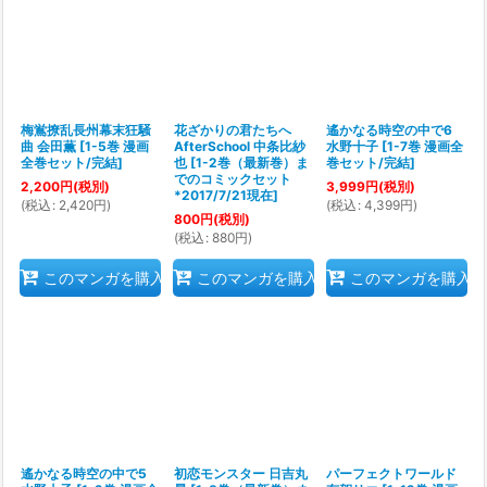
梅鴬撩乱長州幕末狂騒
花ざかりの君たちへ
遙かなる時空の中で6
曲 会田薫
[
1-5巻 漫画
AfterSchool 中条比紗
水野十子
[
1-7巻 漫画全
全巻セット/完結
]
也
[
1-2巻（最新巻）ま
巻セット/完結
]
でのコミックセット
2,200
円
(税別)
3,999
円
(税別)
*2017/7/21現在
]
(
税込
:
2,420
円
)
(
税込
:
4,399
円
)
800
円
(税別)
(
税込
:
880
円
)
このマンガを購入
このマンガを購入
このマンガを購入
遙かなる時空の中で5
初恋モンスター 日吉丸
パーフェクトワールド