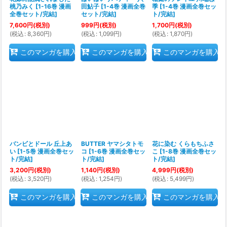
桃乃みく
[
1-16巻 漫画
田鮎子
[
1-4巻 漫画全巻
季
[
1-4巻 漫画全巻セッ
全巻セット/完結
]
セット/完結
]
ト/完結
]
7,600
円
(税別)
999
円
(税別)
1,700
円
(税別)
(
税込
:
8,360
円
)
(
税込
:
1,099
円
)
(
税込
:
1,870
円
)
このマンガを購入
このマンガを購入
このマンガを購入
バンビとドール 丘上あ
BUTTER ヤマシタトモ
花に染む くらもちふさ
い
[
1-5巻 漫画全巻セッ
コ
[
1-6巻 漫画全巻セッ
こ
[
1-8巻 漫画全巻セッ
ト/完結
]
ト/完結
]
ト/完結
]
3,200
円
(税別)
1,140
円
(税別)
4,999
円
(税別)
(
税込
:
3,520
円
)
(
税込
:
1,254
円
)
(
税込
:
5,499
円
)
このマンガを購入
このマンガを購入
このマンガを購入