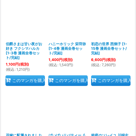
伯爵さまは甘い夜がお
ハニーホリック 栄羽弥
初恋の世界 西炯子
[
1-
好き フクシマハルカ
[
1-4巻 漫画全巻セッ
15巻 漫画全巻セット/
[
1-3巻 漫画全巻セッ
ト/完結
]
完結
]
ト/完結
]
1,400
円
(税別)
6,600
円
(税別)
1,100
円
(税別)
(
税込
:
1,540
円
)
(
税込
:
7,260
円
)
(
税込
:
1,210
円
)
このマンガを購入
このマンガを購入
このマンガを購入
花嫁に配属されました
ばいばいリバティー 八
箱庭のソレイユ 川端志