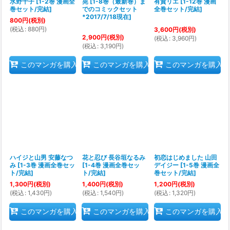
水野十子
[
1-2巻 漫画全
晃
[
1-8巻（最新巻）ま
有賀リエ
[
1-12巻 漫画
巻セット/完結
]
でのコミックセット
全巻セット/完結
]
*2017/7/18現在
]
800
円
(税別)
(
税込
:
880
円
)
3,600
円
(税別)
2,900
円
(税別)
(
税込
:
3,960
円
)
(
税込
:
3,190
円
)
このマンガを購入
このマンガを購入
このマンガを購入
ハイジと山男 安藤なつ
花と忍び 長谷垣なるみ
初恋はじめました 山田
み
[
1-3巻 漫画全巻セッ
[
1-4巻 漫画全巻セッ
デイジー
[
1-5巻 漫画全
ト/完結
]
ト/完結
]
巻セット/完結
]
1,300
円
(税別)
1,400
円
(税別)
1,200
円
(税別)
(
税込
:
1,430
円
)
(
税込
:
1,540
円
)
(
税込
:
1,320
円
)
このマンガを購入
このマンガを購入
このマンガを購入