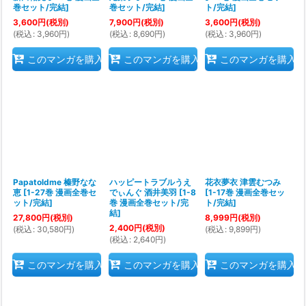
巻セット/完結
]
巻セット/完結
]
ト/完結
]
3,600
円
(税別)
7,900
円
(税別)
3,600
円
(税別)
(
税込
:
3,960
円
)
(
税込
:
8,690
円
)
(
税込
:
3,960
円
)
このマンガを購入
このマンガを購入
このマンガを購入
Papatoldme 榛野なな
ハッピートラブルうえ
花衣夢衣 津雲むつみ
恵
[
1-27巻 漫画全巻セ
でぃんぐ 酒井美羽
[
1-8
[
1-17巻 漫画全巻セッ
ット/完結
]
巻 漫画全巻セット/完
ト/完結
]
結
]
27,800
円
(税別)
8,999
円
(税別)
2,400
円
(税別)
(
税込
:
30,580
円
)
(
税込
:
9,899
円
)
(
税込
:
2,640
円
)
このマンガを購入
このマンガを購入
このマンガを購入