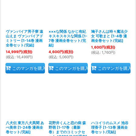
ヴァンパイア男子寮 遠
×××な関係 なかじ有紀
鳩子さんは時々魔法少
山えま ヴァンパイアド
キスキスキスな関係
[
1-
女 可歌まと
[
1-4巻 漫
ミトリー
[
1-14巻 漫画
7巻 漫画全巻セット/完
画全巻セット/完結
]
全巻セット/完結
]
結
]
1,600
円
(税別)
14,999
円
(税別)
4,600
円
(税別)
(
税込
:
1,760
円
)
(
税込
:
16,499
円
)
(
税込
:
5,060
円
)
このマンガを購入
このマンガを購入
このマンガを購入
八犬伝 東方八犬異聞 あ
花野井くんと恋の病 森
ハコイリのムスメ 池谷
べ美幸
[
1-24巻 漫画全
野萌
[
1-17巻（最新
理香子
[
1-13巻 漫画全
巻セット/完結
]
巻）までのコミックセ
巻セット/完結
]