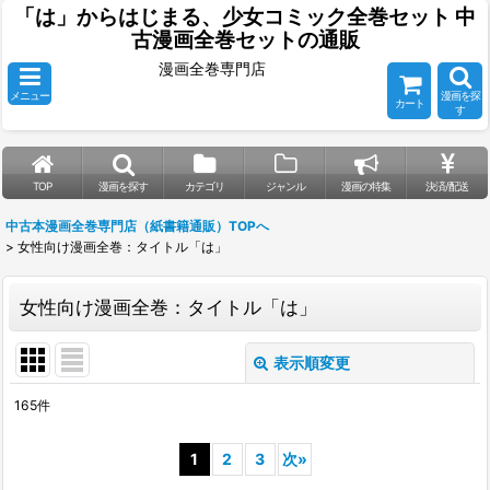
「は」からはじまる、少女コミック全巻セット 中
古漫画全巻セットの通販
漫画全巻専門店
メニュー
漫画を探
カート
す
TOP
漫画を探す
カテゴリ
ジャンル
漫画の特集
決済/配送
中古本漫画全巻専門店（紙書籍通販）TOPへ
>
女性向け漫画全巻：タイトル「は」
女性向け漫画全巻：タイトル「は」
表示順変更
閉じる
165
件
表示数
:
1
2
3
次
»
並び順
: