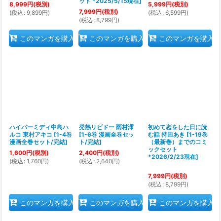
ット *2025/5/15現在
]
8,999
円
(税別)
5,999
円
(税別)
7,999
円
(税別)
(
税込
:
9,899
円
)
(
税込
:
6,599
円
)
(
税込
:
8,799
円
)
このマンガを購入
このマンガを購入
このマンガを購入
ハイパーミディ中島ハ
発熱リビドー 雨村澪
初めて恋をした日に読
ルコ 東村アキコ
[
1-4巻
[
1-6巻 漫画全巻セッ
む話 持田あき
[
1-19巻
漫画全巻セット/完結
]
ト/完結
]
（最新巻）までのコミ
ックセット
1,600
円
(税別)
2,400
円
(税別)
*2026/2/23現在
]
(
税込
:
1,760
円
)
(
税込
:
2,640
円
)
7,999
円
(税別)
(
税込
:
8,799
円
)
このマンガを購入
このマンガを購入
このマンガを購入