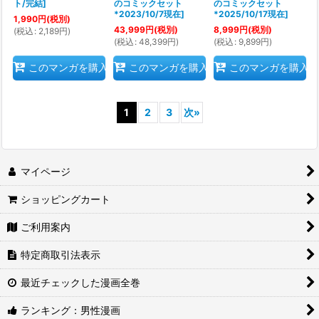
ト/完結
]
のコミックセット
のコミックセット
*2023/10/7現在
]
*2025/10/17現在
]
1,990
円
(税別)
43,999
円
(税別)
8,999
円
(税別)
(
税込
:
2,189
円
)
(
税込
:
48,399
円
)
(
税込
:
9,899
円
)
このマンガを購入
このマンガを購入
このマンガを購入
1
2
3
次
»
マイページ
ショッピングカート
ご利用案内
特定商取引法表示
最近チェックした漫画全巻
ランキング：男性漫画