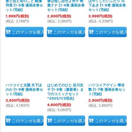
春と恋と君のこと 綾瀬
春は短し恋せよ男子 椎
はやくしたいふたり 日
羽美
[
1-5巻 漫画全巻セ
葉ナナ
[
1-4巻 漫画全巻
下あき
[
1-9巻 漫画全巻
ット/完結
]
セット/完結
]
セット/完結
]
1,999
円
(税別)
2,800
円
(税別)
3,999
円
(税別)
(
税込
:
2,199
円
)
(
税込
:
3,080
円
)
(
税込
:
4,399
円
)
このマンガを購入
このマンガを購入
このマンガを購入
ハツコイと太陽 木下ほ
はじめてのひと 谷川史
ハツコイアゲイン 華谷
のか
[
1-9巻 漫画全巻セ
子
[
1-9巻（最新巻）ま
艶
[
1-7巻 漫画全巻セッ
ット/完結
]
でのコミックセット
ト/完結
]
*2025/1/3現在
]
3,800
円
(税別)
2,600
円
(税別)
4,600
円
(税別)
(
税込
:
4,180
円
)
(
税込
:
2,860
円
)
(
税込
:
5,060
円
)
このマンガを購入
このマンガを購入
このマンガを購入