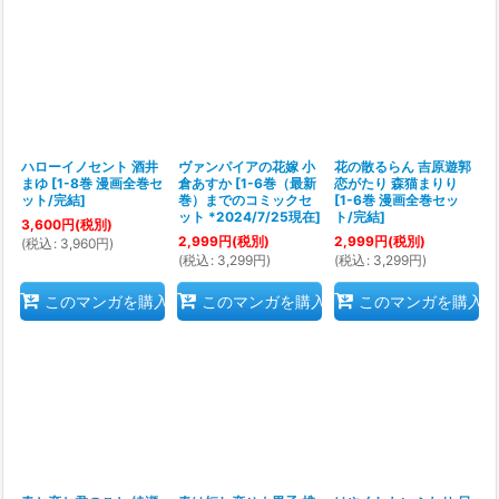
絞り込む
ハローイノセント 酒井
ヴァンパイアの花嫁 小
花の散るらん 吉原遊郭
まゆ
[
1-8巻 漫画全巻セ
倉あすか
[
1-6巻（最新
恋がたり 森猫まりり
ット/完結
]
巻）までのコミックセ
[
1-6巻 漫画全巻セッ
ット *2024/7/25現在
]
ト/完結
]
3,600
円
(税別)
2,999
円
(税別)
2,999
円
(税別)
(
税込
:
3,960
円
)
(
税込
:
3,299
円
)
(
税込
:
3,299
円
)
このマンガを購入
このマンガを購入
このマンガを購入