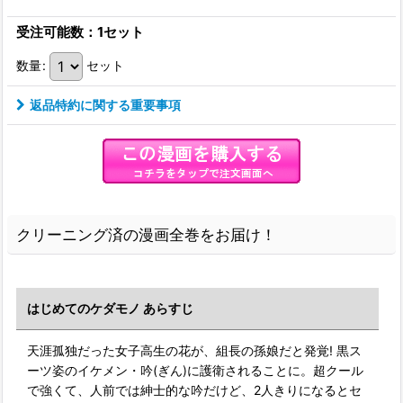
受注可能数：1セット
数量
:
セット
返品特約に関する重要事項
クリーニング済の漫画全巻をお届け！
はじめてのケダモノ あらすじ
天涯孤独だった女子高生の花が、組長の孫娘だと発覚! 黒ス
ーツ姿のイケメン・吟(ぎん)に護衛されることに。超クール
で強くて、人前では紳士的な吟だけど、2人きりになるとセ