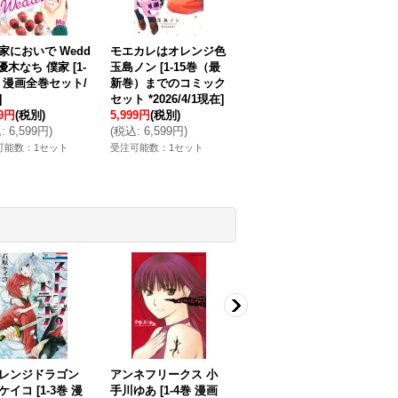
家においで Wedd
モエカレはオレンジ色
g 優木なち 僕家
[
1-
玉島ノン
[
1-15巻（最
巻 漫画全巻セット/
新巻）までのコミック
]
セット *2026/4/1現在
]
99円
(税別)
5,999円
(税別)
込
:
6,599円
)
(
税込
:
6,599円
)
可能数：1セット
受注可能数：1セット
レンジドラゴン
アンネフリークス 小
狼陛下の花嫁 可歌ま
花
ケイコ
[
1-3巻 漫
手川ゆあ
[
1-4巻 漫画
と
[
1-19巻 漫画全巻セ
妃