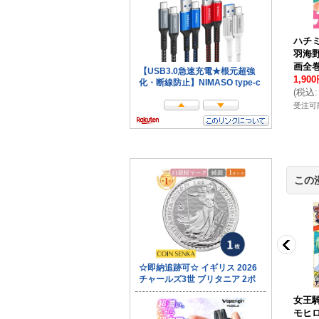
人帳 緑川ゆき
スキップビート 仲村
君に届け 椎名軽穂
[
1-
ハチ
2巻（最新巻）ま
佳樹
[
1-51巻（最新
30巻 漫画全巻セット/
羽海
ミックセット
巻）までのコミックセ
完結
]
画全巻
7/19現在
]
ット *2025/1/3現在
]
8,999円
(税別)
1,90
9円
(税別)
11,600円
(税別)
(
税込
:
9,899円
)
(
税込
:
14,299円
)
(
税込
:
12,760円
)
受注可能数：10セット以
受注可
数：2セット
受注可能数：1セット
上
この
花嫁 沖野ヨー
海神の花嫁 小純月子
うみねこのなく頃にエ
女王
2巻 漫画全巻セ
[
1-8巻 漫画全巻セッ
ピソード1 夏海ケイ
モヒ