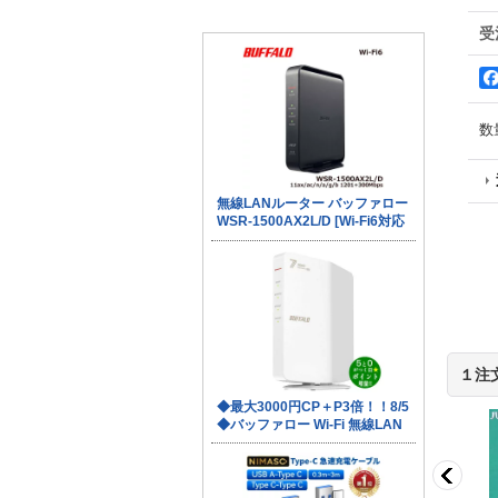
受
数
１注