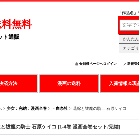
！
「作品名」
送料無料
ット通販
かんたん
カテゴリ
会員様ページへログイン
新規登
の決済で漫画購入
送料無料アリ
日々更新中
決済方法
漫画の送料
入荷情報＆現
へ
>
少女：完結：漫画全巻
>
・白泉社
>
花嫁と祓魔の騎士 石原ケイコ
嫁と祓魔の騎士 石原ケイコ
[
1-4巻 漫画全巻セット/完結
]