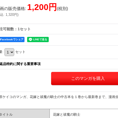
1,200円
画の販売価格
:
(税別)
込
:
1,320円
)
注可能数：1セット
Facebookでシェア
量
:
セット
返品特約に関する重要事項
原ケイコのマンガ、花嫁と祓魔の騎士の中古本を１巻から最新巻まで、漫画
タイトル
花嫁と祓魔の騎士