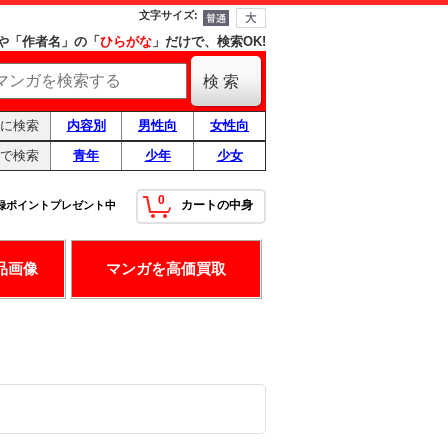
文字サイズ
:
や「作者名」の「
ひらがな
」だけで、検索OK!
に検索
内容別
男性向
女性向
で検索
青年
少年
少女
0
カートの中身
録ポイントプレゼント中
！
最高の条件です！
品画像
マンガを高価買取