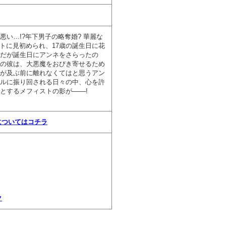
い…!?年下男子の略奪婚? 華麗な
ストに見初められ、17歳の誕生日に花
だが誕生日にアンネをさらったの
ストの彼は、大悪魔をおびき寄せるため
が及ぶ前に離れなくてはと思うアン
ルに振り回される日々の中、心を許
とするメフィストの影が───!
についてはコチラ
ク