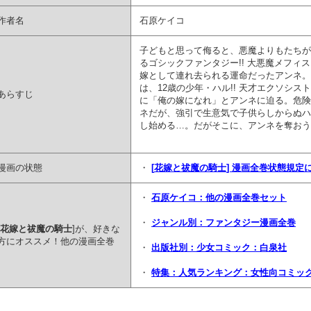
作者名
石原ケイコ
子どもと思って侮ると、悪魔よりもたちが悪
るゴシックファンタジー!! 大悪魔メフィ
嫁として連れ去られる運命だったアンネ。
は、12歳の少年・ハル!! 天才エクソシ
あらすじ
に「俺の嫁になれ」とアンネに迫る。危険
ネだが、強引で生意気で子供らしからぬハ
し始める…。だがそこに、アンネを奪おう
漫画の状態
・
[
花嫁と祓魔の騎士
] 漫画全巻状態規定
・
石原ケイコ：他の漫画全巻セット
・
ジャンル別：ファンタジー漫画全巻
花嫁と祓魔の騎士
]が、好きな
方にオススメ！他の漫画全巻
・
出版社別：少女コミック：白泉社
・
特集：人気ランキング：女性向コミッ