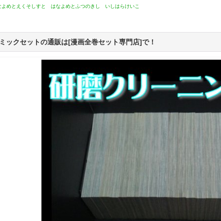
なよめとえくそしすと はなよめとふつのきし いしはらけいこ
ミックセットの通販は[漫画全巻セット専門店]で！