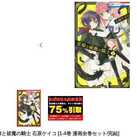
嫁と祓魔の騎士 石原ケイコ
[
1-4巻 漫画全巻セット/完結
]