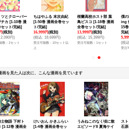
ミツとクローバー
ちはやふる 末次由紀
桜蘭高校ホスト部 葉
僕の
野チカ
[
1-10巻 漫
[
1-50巻 漫画全巻セッ
鳥ビスコ
[
1-18巻 漫画
in
セット/完結
]
ト/完結
]
全巻セット/完結
]
15
0円
(税別)
16,999円
(税別)
13,999円
(税別)
完結
2,090円
)
(
税込
:
18,699円
)
(
税込
:
15,399円
)
5,9
(
税
能数：2セット
受注可能数：10セット以
受注可能数：1セット
上
受注
漫画を見た人は次に、こんな漫画を見ています
騎士物語 下村ト
けいおん かきふらい
うみねこのなく頃に散
スト
ロ
[
1-12巻 漫画全
[
1-4巻 漫画全巻セッ
エピソード8 夏海ケイ
石原