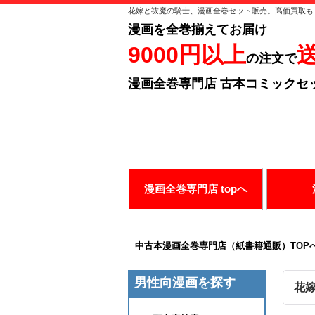
花嫁と祓魔の騎士、漫画全巻セット販売。高価買取も
漫画を全巻揃えてお届け
9000円以上
の注文で
漫画全巻専門店 古本コミックセ
ありがとうございます！
お好み
漫画全巻専門店 topへ
中古本漫画全巻専門店（紙書籍通販）TOP
男性向漫画を探す
花