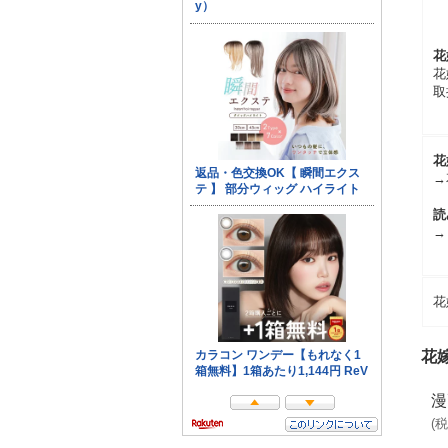
花
花
取
花
→
読
→
花
花
漫
(
税