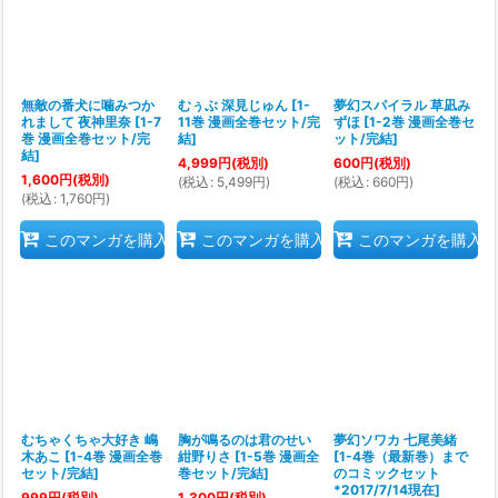
絞り込む
無敵の番犬に噛みつか
むぅぶ 深見じゅん
[
1-
夢幻スパイラル 草凪み
れまして 夜神里奈
[
1-7
11巻 漫画全巻セット/完
ずほ
[
1-2巻 漫画全巻セ
巻 漫画全巻セット/完
結
]
ット/完結
]
結
]
4,999
円
(税別)
600
円
(税別)
1,600
円
(税別)
(
税込
:
5,499
円
)
(
税込
:
660
円
)
(
税込
:
1,760
円
)
このマンガを購入
このマンガを購入
このマンガを購入
むちゃくちゃ大好き 嶋
胸が鳴るのは君のせい
夢幻ソワカ 七尾美緒
木あこ
[
1-4巻 漫画全巻
紺野りさ
[
1-5巻 漫画全
[
1-4巻（最新巻）まで
セット/完結
]
巻セット/完結
]
のコミックセット
*2017/7/14現在
]
999
円
(税別)
1,300
円
(税別)