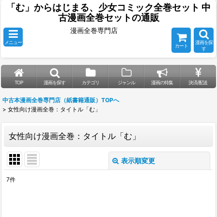
「む」からはじまる、少女コミック全巻セット 中
古漫画全巻セットの通販
漫画全巻専門店
メニュー
漫画を探
カート
す
TOP
漫画を探す
カテゴリ
ジャンル
漫画の特集
決済/配送
中古本漫画全巻専門店（紙書籍通販）TOPへ
>
女性向け漫画全巻：タイトル「む」
女性向け漫画全巻：タイトル「む」
表示順変更
閉じる
7
件
表示数
:
並び順
: