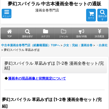
夢幻スパイラル 中古本漫画全巻セットの通販
漫画全巻専門店
メニュー
漫画を探
カート
す
TOP
漫画を探す
カテゴリ
ジャンル
漫画の特集
決済/配送
中古本漫画全巻専門店（紙書籍通販）TOPへ
>
少女：完結：漫画全巻
>
・白泉社
>
夢幻スパイラル 草凪みずほ
夢幻スパイラル 草凪みずほ
[
1-2巻 漫画全巻セット/完
結
]
◆
漫画本の現品画像と状態規定について
夢幻スパイラル 草凪みずほ
[
1-2巻 漫画全巻セット/完
結
]