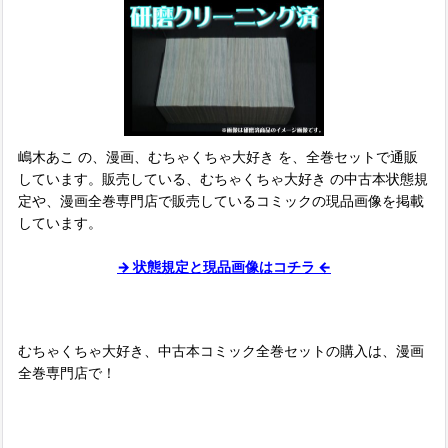
嶋木あこ の、漫画、むちゃくちゃ大好き を、全巻セットで通販
しています。販売している、むちゃくちゃ大好き の中古本状態規
定や、漫画全巻専門店で販売しているコミックの現品画像を掲載
しています。
→ 状態規定と現品画像はコチラ ←
むちゃくちゃ大好き、中古本コミック全巻セットの購入は、漫画
全巻専門店で！