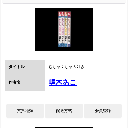
タイトル
むちゃくちゃ大好き
嶋木あこ
作者名