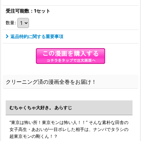
受注可能数：1セット
数量
:
返品特約に関する重要事項
クリーニング済の漫画全巻をお届け！
むちゃくちゃ大好き。 あらすじ
“東京は怖い所！東京モンは怖い人！！” そんな素朴な田舎の
女子高生・あおいが一目ボレした相手は、ナンパでタラシの
超東京モンの剛くん！？