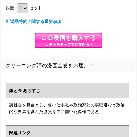
数量
:
セット
返品特約に関する重要事項
クリーニング済の漫画全巻をお届け！
銀と金 あらすじ
裏社会を舞台とし、株の仕手戦や政治家との裏取引など政治
的な要素を含んだ勝負を主に描いた傑作である。
関連リンク