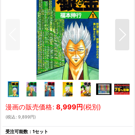
漫画の販売価格
:
8,999
円
(税別)
(
税込
:
9,899
円
)
受注可能数：1セット