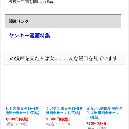
高校三年間を描いた作品。
関連リンク
ヤンキー漫画特集
この漫画を見た人は次に、こんな漫画を見ています
ヒミズ 古谷実
[
1-4巻
シガテラ 古谷実
[
1-6巻
まるいち的風景 柳原望
漫画全巻セット/完結
]
漫画全巻セット/完結
]
[
1-4巻 漫画全巻セッ
ト/完結
]
1,999
円
(税別)
3,600
円
(税別)
760
円
(税別)
(
税込
:
2,199
円
)
(
税込
:
3,960
円
)
(
税込
:
836
円
)