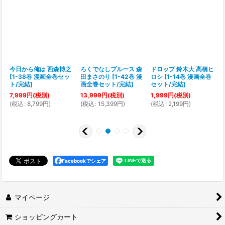
今日から俺は 西森博之
ろくでなしブルース 森
ドロップ 鈴木大 高橋ヒ
[
1-38巻 漫画全巻セッ
田まさのり
[
1-42巻 漫
ロシ
[
1-14巻 漫画全巻
[
ト/完結
]
画全巻セット/完結
]
セット/完結
]
7,999
円
(税別)
13,999
円
(税別)
1,999
円
(税別)
(
税込
:
8,799
円
)
(
税込
:
15,399
円
)
(
税込
:
2,199
円
)
(
Facebookでシェア
マイページ
ショッピングカート