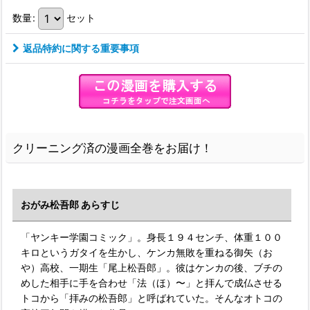
数量
:
セット
返品特約に関する重要事項
クリーニング済の漫画全巻をお届け！
おがみ松吾郎 あらすじ
「ヤンキー学園コミック」。身長１９４センチ、体重１００
キロというガタイを生かし、ケンカ無敗を重ねる御矢（お
や）高校、一期生「尾上松吾郎」。彼はケンカの後、ブチの
めした相手に手を合わせ「法（ほ）〜」と拝んで成仏させる
トコから「拝みの松吾郎」と呼ばれていた。そんなオトコの