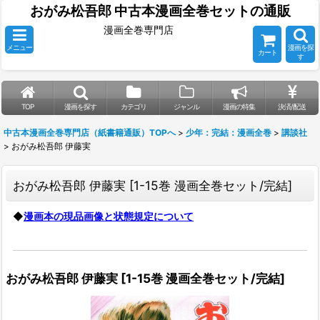
おがみ松吾郎 中古本漫画全巻セットの通販
漫画全巻専門店
メニュー
漫画を探
カート
す
TOP
漫画を探す
カテゴリ
ジャンル
漫画の特集
決済/配送
中古本漫画全巻専門店（紙書籍通販）TOPへ
>
少年：完結：漫画全巻
>
講談社
>
おがみ松吾郎 伊藤実
おがみ松吾郎 伊藤実
[
1-15巻 漫画全巻セット/完結
]
◆
漫画本の現品画像と状態規定について
おがみ松吾郎 伊藤実
[
1-15巻 漫画全巻セット/完結
]