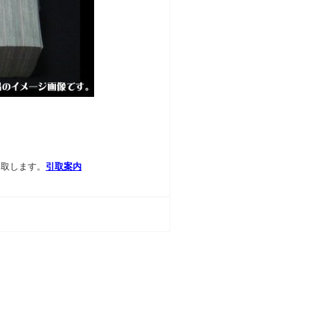
引取します。
引取案内