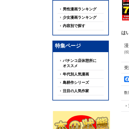
男性漫画ランキング
少女漫画ランキング
内容別で探す
は
特集ページ
漫
(
税
パチンコ店休憩所に
オススメ
受
年代別人気漫画
島耕作シリーズ
注目の人気作家
数