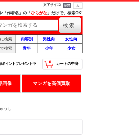
文字サイズ
:
や「作者名」の「
ひらがな
」だけで、検索OK!
に検索
内容別
男性向
女性向
で検索
青年
少年
少女
0
カートの中身
録ポイントプレゼント中
！
最高の条件です！
品画像
マンガを高価買取
しゅうし