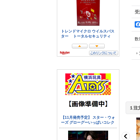
受
数
１注