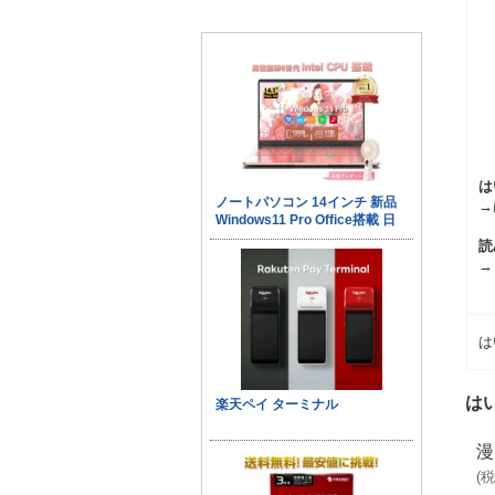
は
→
読
→
は
は
漫
(
税