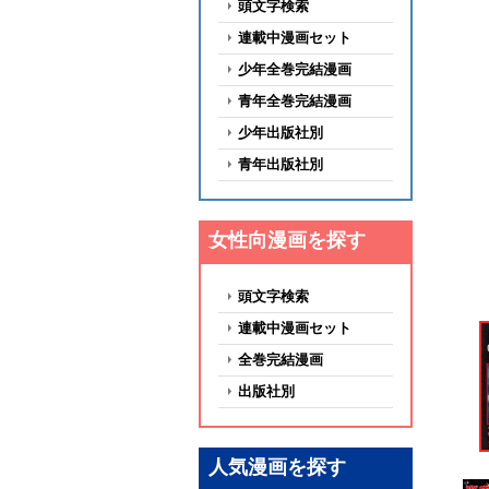
頭文字検索
連載中漫画セット
少年全巻完結漫画
青年全巻完結漫画
少年出版社別
青年出版社別
女性向漫画を探す
頭文字検索
連載中漫画セット
全巻完結漫画
出版社別
人気漫画を探す