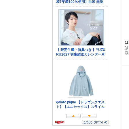
は
は
取