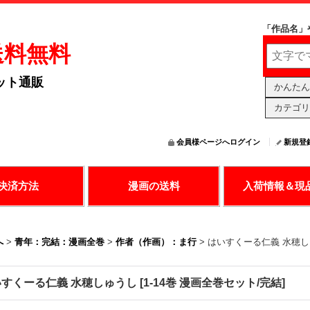
「作品名」
送料無料
ット通販
かんたん
カテゴリ
会員様ページへログイン
新規登
の決済で漫画購入
送料無料アリ
日々更新中
決済方法
漫画の送料
入荷情報＆現
へ
>
青年：完結：漫画全巻
>
作者（作画）：ま行
>
はいすくーる仁義 水穂
いすくーる仁義 水穂しゅうし
[
1-14巻 漫画全巻セット/完結
]