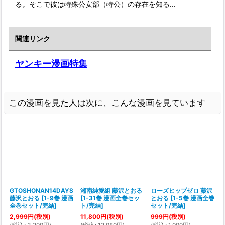
る。そこで彼は特殊公安部（特公）の存在を知る...
関連リンク
ヤンキー漫画特集
この漫画を見た人は次に、こんな漫画を見ています
GTOSHONAN14DAYS
湘南純愛組 藤沢とおる
ローズヒップゼロ 藤沢
藤沢とおる
[
1-9巻 漫画
[
1-31巻 漫画全巻セッ
とおる
[
1-5巻 漫画全巻
全巻セット/完結
]
ト/完結
]
セット/完結
]
2,999
円
(税別)
11,800
円
(税別)
999
円
(税別)