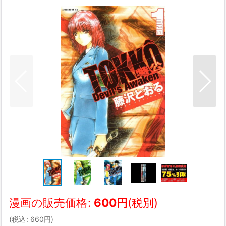
漫画の販売価格
:
600
円
(税別)
(
税込
:
660
円
)