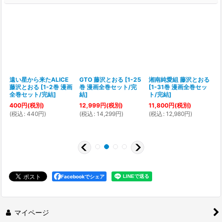
S
遠い星から来たALICE
GTO 藤沢とおる
[
1-25
湘南純愛組 藤沢とおる
画
藤沢とおる
[
1-2巻 漫画
巻 漫画全巻セット/完
[
1-31巻 漫画全巻セッ
[
全巻セット/完結
]
結
]
ト/完結
]
400
円
(税別)
12,999
円
(税別)
11,800
円
(税別)
(
税込
:
440
円
)
(
税込
:
14,299
円
)
(
税込
:
12,980
円
)
(
Facebookでシェア
マイページ