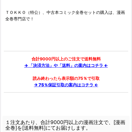
ＴＯＫＫＯ（特公）、中古本コミック全巻セットの購入は、漫画
全巻専門店で！
合計9000円以上のご注文で送料無料
→ 「決済方法」や「送料」の案内はコチラ ←
読み終わったら表示額の75％で引取
→ 75％保証引取の案内はコチラ ←
１注文あたり、合計9000円以上の漫画注文で、[漫画
全巻]を[送料無料]にてお届けします。