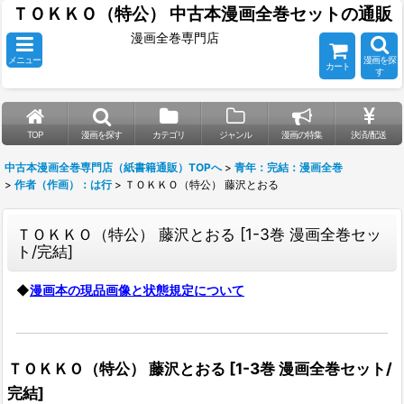
ＴＯＫＫＯ（特公） 中古本漫画全巻セットの通販
漫画全巻専門店
メニュー
漫画を探
カート
す
TOP
漫画を探す
カテゴリ
ジャンル
漫画の特集
決済/配送
中古本漫画全巻専門店（紙書籍通販）TOPへ
>
青年：完結：漫画全巻
>
作者（作画）：は行
>
ＴＯＫＫＯ（特公） 藤沢とおる
ＴＯＫＫＯ（特公） 藤沢とおる
[
1-3巻 漫画全巻セッ
ト/完結
]
◆
漫画本の現品画像と状態規定について
ＴＯＫＫＯ（特公） 藤沢とおる
[
1-3巻 漫画全巻セット/
完結
]