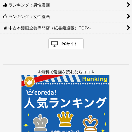
ランキング：男性漫画
ランキング：女性漫画
中古本漫画全巻専門店（紙書籍通販）TOPへ
PCサイト
↓無料で漫画を読むならココ↓