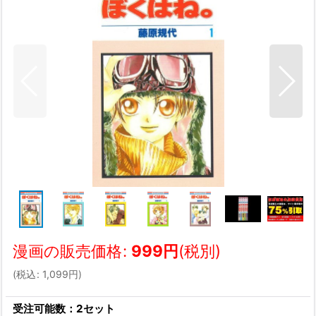
漫画の販売価格
:
999
円
(税別)
(
税込
:
1,099
円
)
受注可能数：2セット