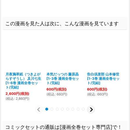
この漫画を見た人は次に、こんな漫画を見ています
月夜鴉草紙（つきよが
本気だっつの 藤原晶
告白倶楽部 山本修世
らすぞうし） 及川七生
[
1-3巻 漫画全巻セッ
[
1-3巻 漫画全巻セッ
[
1-6巻 漫画全巻セッ
ト/完結
]
ト/完結
]
ト/完結
]
600
円
(税別)
600
円
(税別)
1
2,600
円
(税別)
(
税込
:
660
円
)
(
税込
:
660
円
)
(
(
税込
:
2,860
円
)
コミックセットの通販は[漫画全巻セット専門店]で！