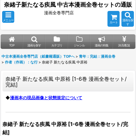
奈緒子新たなる疾風 中古本漫画全巻セットの通販
漫画全巻専門店
メニュー
漫画を探
カート
す
TOP
漫画を探す
カテゴリ
ジャンル
漫画の特集
決済/配送
中古本漫画全巻専門店（紙書籍通販）TOPへ
>
青年：完結：漫画全巻
>
作者（作画）：な行
>
奈緒子 新たなる疾風 中原裕
奈緒子 新たなる疾風 中原裕
[
1-6巻 漫画全巻セット/
完結
]
◆
漫画本の現品画像と状態規定について
奈緒子 新たなる疾風 中原裕
[
1-6巻 漫画全巻セット/完
結
]