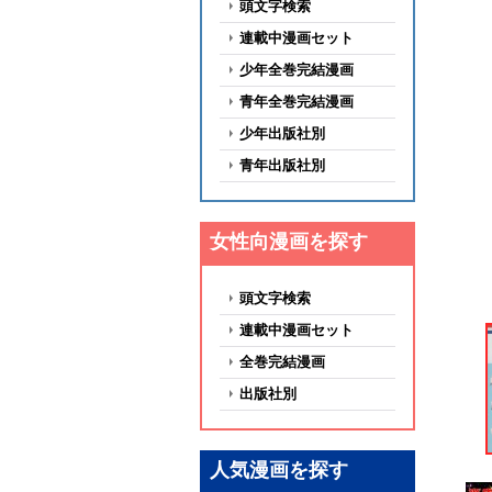
頭文字検索
連載中漫画セット
少年全巻完結漫画
青年全巻完結漫画
少年出版社別
青年出版社別
女性向漫画を探す
頭文字検索
連載中漫画セット
全巻完結漫画
出版社別
人気漫画を探す