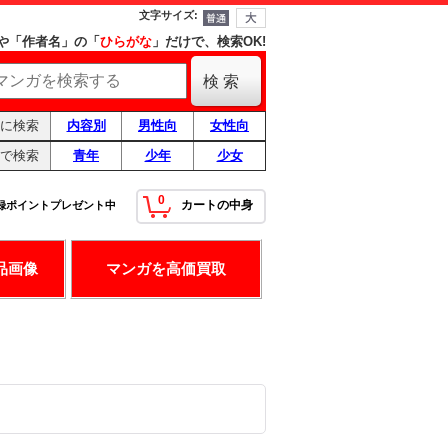
文字サイズ
:
や「作者名」の「
ひらがな
」だけで、検索OK!
に検索
内容別
男性向
女性向
で検索
青年
少年
少女
0
カートの中身
録ポイントプレゼント中
！
最高の条件です！
品画像
マンガを高価買取