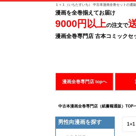
１＋１（いちたすいち） 中古本漫画全巻セットの通
漫画を全巻揃えてお届け
9000円以上
の注文で
漫画全巻専門店 古本コミックセ
ありがとうございます！
お好み
漫画全巻専門店 topへ
中古本漫画全巻専門店（紙書籍通販）TOP
男性向漫画を探す
1+