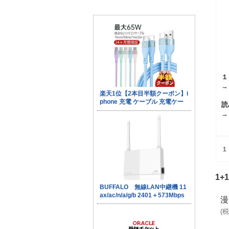
１
→
読
→
１
1+
漫
(
税