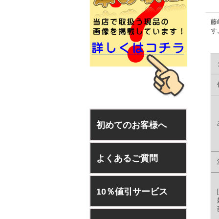
藤
す
初めてのお客様へ
よくあるご質問
10％値引サービス
[