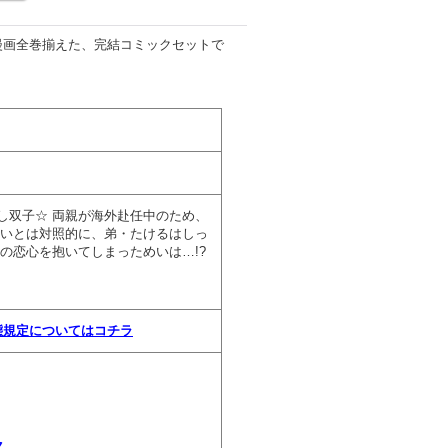
漫画全巻揃えた、完結コミックセットで
し双子☆ 両親が海外赴任中のため、
いとは対照的に、弟・たけるはしっ
の恋心を抱いてしまっためいは…!?
状態規定についてはコチラ
ク