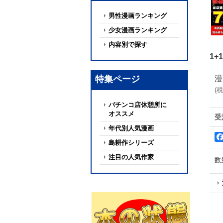
男性漫画ランキング
少女漫画ランキング
内容別で探す
1+
特集ページ
漫
(
税
パチンコ店休憩所に
オススメ
受
年代別人気漫画
島耕作シリーズ
注目の人気作家
数