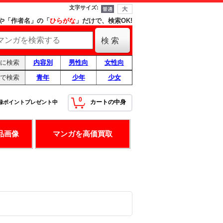
文字サイズ
:
や「作者名」の「
ひらがな
」だけで、検索OK!
に検索
内容別
男性向
女性向
で検索
青年
少年
少女
0
カートの中身
録ポイントプレゼント中
！
最高の条件です！
品画像
マンガを高価買取