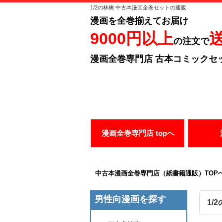
1/2の林檎 中古本漫画全巻セットの通販
漫画を全巻揃えてお届け
9000円以上
の注文で
漫画全巻専門店 古本コミックセ
ありがとうございます！
お好み
漫画全巻専門店 topへ
中古本漫画全巻専門店（紙書籍通販）TOP
男性向漫画を探す
1/