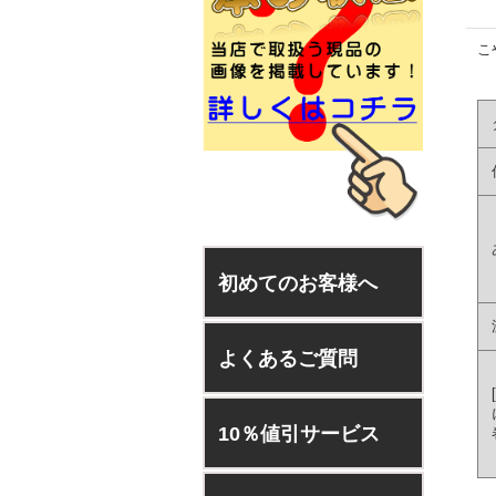
こ
初めてのお客様へ
よくあるご質問
[
10％値引サービス