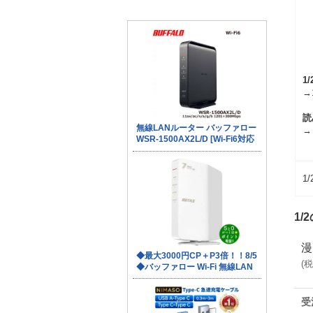
1
→
読
→
1
1/
漫
(
税
受