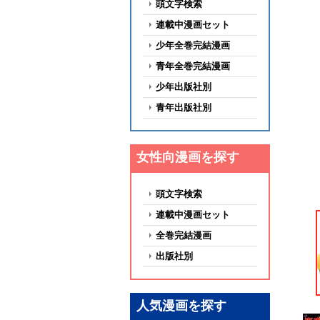
頭文字検索
連載中漫画セット
少年全巻完結漫画
青年全巻完結漫画
少年出版社別
青年出版社別
女性向漫画を探す
頭文字検索
連載中漫画セット
全巻完結漫画
出版社別
人気漫画を探す