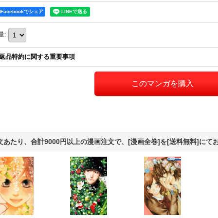
Facebookでシェア
量
:
返品特約に関する重要事項
文あたり、合計9000円以上の漫画注文で、[漫画全巻]を[送料無料]にて