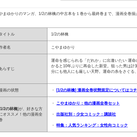
やまゆかりのマンガ、1/2の林檎の中古本を１巻から最終巻まで、漫画全巻
タイトル
1/2の林檎
作者名
こやまゆかり
運命を感じられる「だれか」に出逢いたい 運命
かると10年ぶりに再会した新堂。狙った男は計
あらすじ
分にも他人にも厳しい天野。運命の糸をさぐる
漫画の状態
・
[
1/2の林檎
] 漫画全巻状態規定についてはコ
・
こやまゆかり：他の漫画全巻セット
1/2の林檎
]が、好きな方
にオススメ！他の漫画全
・
出版社別：少女コミック：講談社
巻
・
特集：人気ランキング：女性向コミック