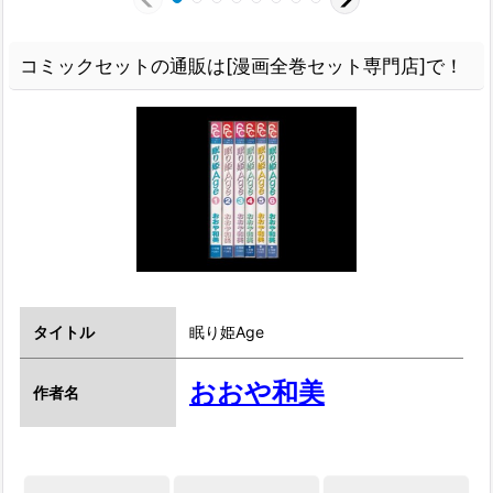
コミックセットの通販は[漫画全巻セット専門店]で！
タイトル
眠り姫Age
おおや和美
作者名