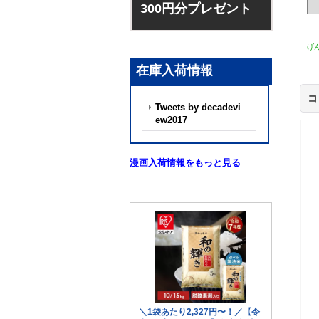
300円分プレゼント
げ
在庫入荷情報
コ
Tweets by decadevi
ew2017
漫画入荷情報をもっと見る