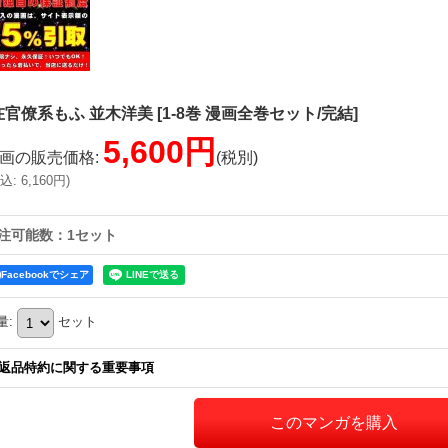
在官僚系もふ 並木洋美
[
1-8巻 漫画全巻セット/完結
]
5,600円
画の販売価格
:
(税別)
込
:
6,160円
)
注可能数：1セット
Facebookでシェア
量
:
セット
返品特約に関する重要事項