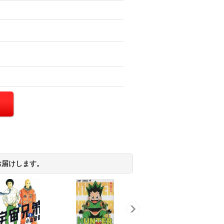
お届けします。