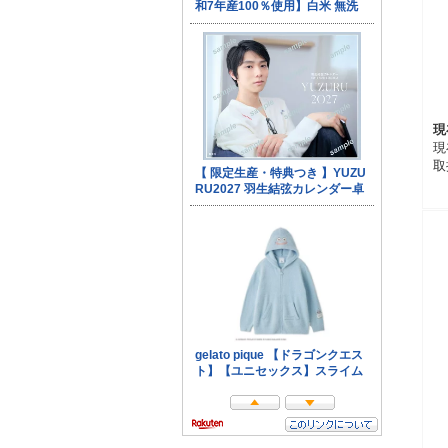
現
現
取