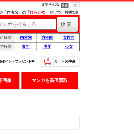
文字サイズ
:
や「作者名」の「
ひらがな
」だけで、検索OK!
に検索
内容別
男性向
女性向
で検索
青年
少年
少女
0
カートの中身
録ポイントプレゼント中
！
最高の条件です！
品画像
マンガを高価買取