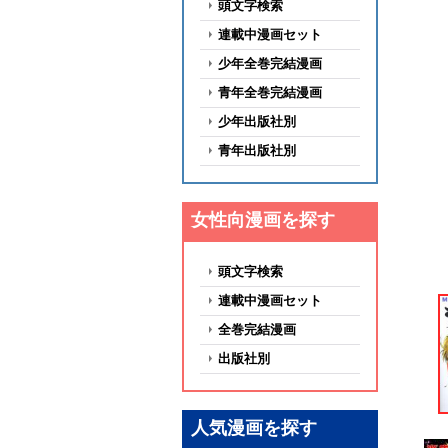
頭文字検索
連載中漫画セット
少年全巻完結漫画
青年全巻完結漫画
少年出版社別
青年出版社別
女性向漫画を探す
頭文字検索
連載中漫画セット
全巻完結漫画
出版社別
人気漫画を探す