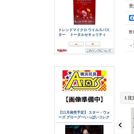
受
数
１注