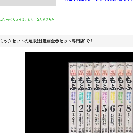
んざいかんりょうけいもふ なみきひろみ
ミックセットの通販は[漫画全巻セット専門店]で！