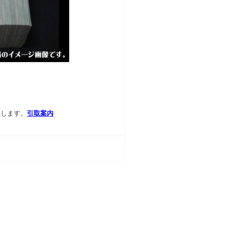
取します。
引取案内