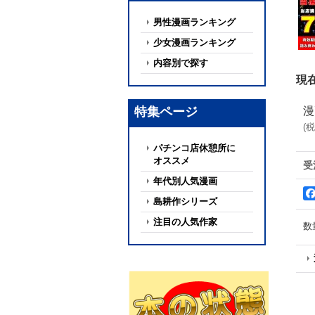
男性漫画ランキング
少女漫画ランキング
内容別で探す
現
特集ページ
漫
(
税
パチンコ店休憩所に
オススメ
受
年代別人気漫画
島耕作シリーズ
注目の人気作家
数