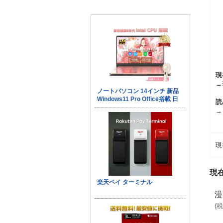
現
→
読
→
現
現
漫
(
税