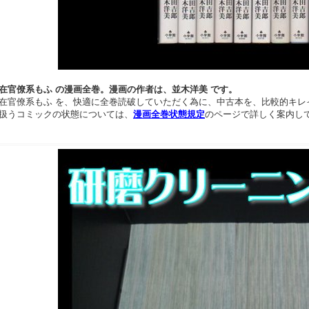
在官僚系もふ の漫画全巻。漫画の作者は、並木洋美 です。
在官僚系もふ を、快適に全巻読破していただく為に、中古本を、比較的キレ
扱うコミックの状態については、
漫画全巻状態規定
のページで詳しく案内し