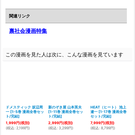
関連リンク
裏社会漫画特集
この漫画を見た人は次に、こんな漫画を見ています
二
ドメスティック 坂辺周
新のぞき屋 山本英夫
HEAT（ヒート） 池上
一
[
1-5巻 漫画全巻セッ
[
1-11巻 漫画全巻セッ
遼一
[
1-17巻 漫画全巻
ト/完結
]
ト/完結
]
セット/完結
]
1,999
円
(税別)
2,999
円
(税別)
7,999
円
(税別)
1
(
税込
:
2,199
円
)
(
税込
:
3,299
円
)
(
税込
:
8,799
円
)
(