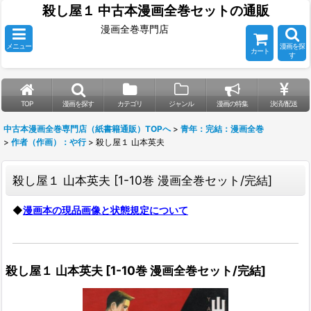
殺し屋１ 中古本漫画全巻セットの通販
漫画全巻専門店
メニュー
漫画を探
カート
す
TOP
漫画を探す
カテゴリ
ジャンル
漫画の特集
決済/配送
中古本漫画全巻専門店（紙書籍通販）TOPへ
>
青年：完結：漫画全巻
>
作者（作画）：や行
>
殺し屋１ 山本英夫
殺し屋１ 山本英夫
[
1-10巻 漫画全巻セット/完結
]
◆
漫画本の現品画像と状態規定について
殺し屋１ 山本英夫
[
1-10巻 漫画全巻セット/完結
]