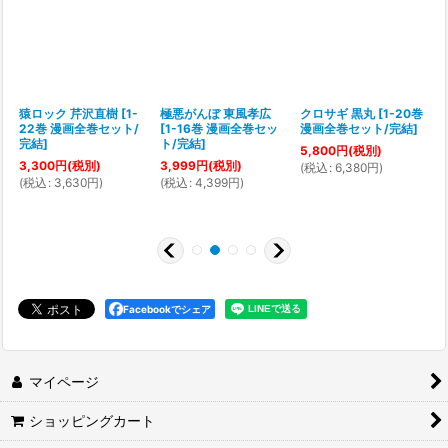
猿ロック 芹沢直樹
[
1-
極悪がんぼ 東風孝広
クロサギ 黒丸
[
1-20巻
22巻 漫画全巻セット/
[
1-16巻 漫画全巻セッ
漫画全巻セット/完結
]
[
完結
]
ト/完結
]
5,800
円
(税別)
3,300
円
(税別)
3,999
円
(税別)
(
税込
:
6,380
円
)
(
税込
:
3,630
円
)
(
税込
:
4,399
円
)
(
Facebookでシェア
マイページ
ショッピングカート