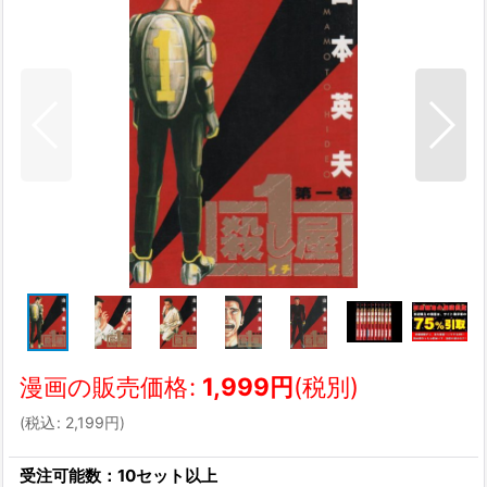
漫画の販売価格
:
1,999
円
(税別)
(
税込
:
2,199
円
)
受注可能数：10セット以上