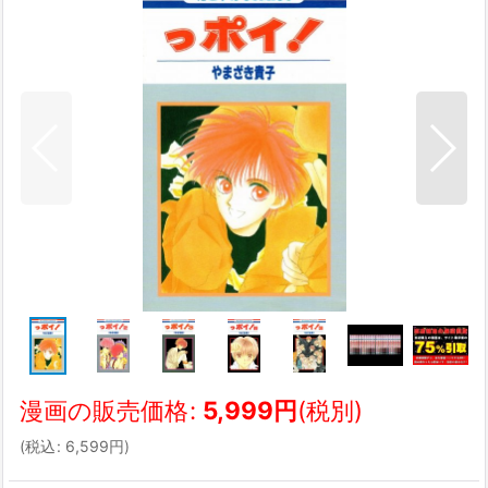
漫画の販売価格
:
5,999
円
(税別)
(
税込
:
6,599
円
)