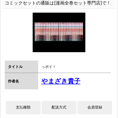
コミックセットの通販は[漫画全巻セット専門店]で！
タイトル
っポイ！
やまざき貴子
作者名