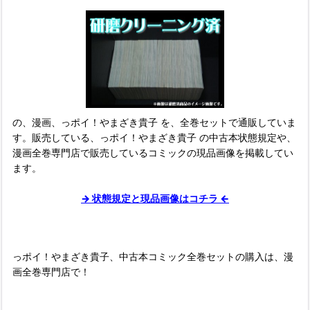
の、漫画、っポイ！やまざき貴子 を、全巻セットで通販していま
す。販売している、っポイ！やまざき貴子 の中古本状態規定や、
漫画全巻専門店で販売しているコミックの現品画像を掲載してい
ます。
→ 状態規定と現品画像はコチラ ←
っポイ！やまざき貴子、中古本コミック全巻セットの購入は、漫
画全巻専門店で！