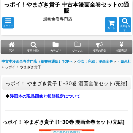
っポイ！やまざき貴子 中古本漫画全巻セットの通
販
漫画全巻専門店
メニュー
漫画を探
カート
す
TOP
漫画を探す
カテゴリ
ジャンル
漫画の特集
決済/配送
中古本漫画全巻専門店（紙書籍通販）TOPへ
>
少女：完結：漫画全巻
>
・白泉社
>
っポイ！ やまざき貴子
っポイ！ やまざき貴子
[
1-30巻 漫画全巻セット/完結
]
◆
漫画本の現品画像と状態規定について
っポイ！ やまざき貴子
[
1-30巻 漫画全巻セット/完結
]