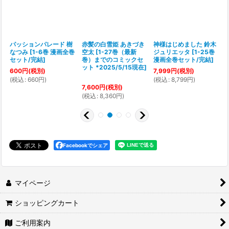
里
パッションパレード 樹
赤髪の白雪姫 あきづき
神様はじめました 鈴木
なつみ
[
1-6巻 漫画全巻
空太
[
1-27巻（最新
ジュリエッタ
[
1-25巻
セット/完結
]
巻）までのコミックセ
漫画全巻セット/完結
]
ット *2025/5/15現在
]
600
円
(税別)
7,999
円
(税別)
(
税込
:
660
円
)
(
税込
:
8,799
円
)
(
7,600
円
(税別)
(
税込
:
8,360
円
)
Facebookでシェア
マイページ
ショッピングカート
ご利用案内