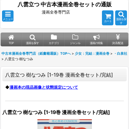
八雲立つ 中古本漫画全巻セットの通販
漫画全巻専門店
メニュー
漫画を探
カート
す
TOP
漫画を探す
カテゴリ
ジャンル
漫画の特集
決済/配送
中古本漫画全巻専門店（紙書籍通販）TOPへ
>
少女：完結：漫画全巻
>
・白泉社
>
八雲立つ 樹なつみ
八雲立つ 樹なつみ
[
1-19巻 漫画全巻セット/完結
]
◆
漫画本の現品画像と状態規定について
八雲立つ 樹なつみ
[
1-19巻 漫画全巻セット/完結
]