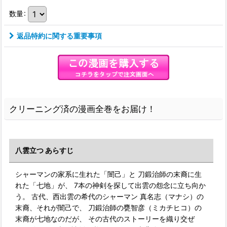
数量
:
返品特約に関する重要事項
クリーニング済の漫画全巻をお届け！
八雲立つ あらすじ
シャーマンの家系に生れた「闇己」と 刀鍛治師の末裔に生
れた「七地」が、 7本の神剣を探して出雲の怨念に立ち向か
う。 古代、西出雲の希代のシャーマン 真名志（マナシ）の
末裔、それが闇己で、 刀鍛治師の甕智彦（ミカチヒコ）の
末裔が七地なのだが、 その古代のストーリーを織り交ぜ