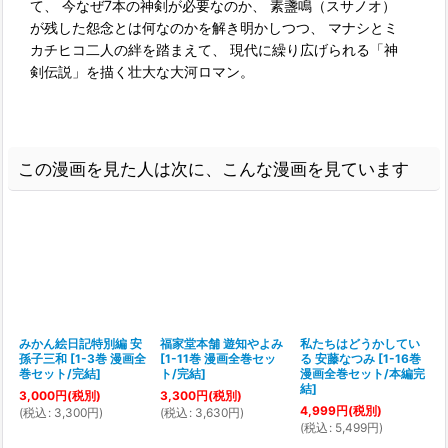
て、 今なぜ7本の神剣が必要なのか、 素盞鳴（スサノオ）
が残した怨念とは何なのかを解き明かしつつ、 マナシとミ
カチヒコ二人の絆を踏まえて、 現代に繰り広げられる「神
剣伝説」を描く壮大な大河ロマン。
この漫画を見た人は次に、こんな漫画を見ています
みかん絵日記特別編 安
福家堂本舗 遊知やよみ
私たちはどうかしてい
孫子三和
[
1-3巻 漫画全
[
1-11巻 漫画全巻セッ
る 安藤なつみ
[
1-16巻
巻セット/完結
]
ト/完結
]
漫画全巻セット/本編完
結
]
3,000
円
(税別)
3,300
円
(税別)
4,999
円
(税別)
(
税込
:
3,300
円
)
(
税込
:
3,630
円
)
(
(
税込
:
5,499
円
)