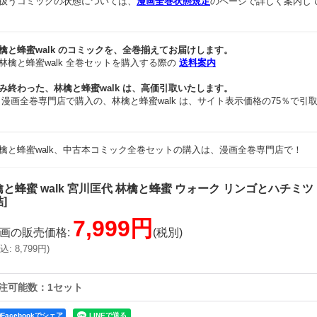
扱うコミックの状態については、
漫画全巻状態規定
のページで詳しく案内し
檎と蜂蜜walk のコミックを、全巻揃えてお届けします。
林檎と蜂蜜walk 全巻セットを購入する際の
送料案内
み終わった、林檎と蜂蜜walk は、高価引取いたします。
 漫画全巻専門店で購入の、林檎と蜂蜜walk は、サイト表示価格の75％で引
檎と蜂蜜walk、中古本コミック全巻セットの購入は、漫画全巻専門店で！
と蜂蜜 walk 宮川匡代 林檎と蜂蜜 ウォーク リンゴとハチミツ
結
]
7,999円
画の販売価格
:
(税別)
込
:
8,799円
)
注可能数：1セット
Facebookでシェア