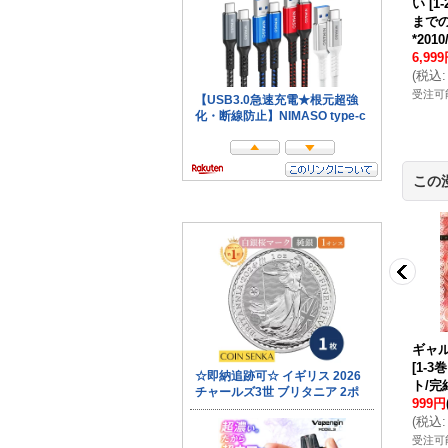
巻 漫画全巻セッ
30巻 漫画全巻セット/
緒
[
1-13巻 漫画全巻セ
い
[
1
]
完結
]
ット/完結
]
まで
円
(税別)
8,999円
(税別)
2,600円
(税別)
*201
7,699円
)
(
税込
:
9,899円
)
(
税込
:
2,860円
)
6,99
(
税込
:
数：10セット以
受注可能数：10セット以
受注可能数：10セット以
上
上
受注可
この
恋とよばないで
ハートのダイヤ 新條
Ｒ－１８ すぎ恵美子
ギャ
しこ
[
1-5巻 漫
まゆ
[
1-3巻 漫画全巻
[
1-4巻 漫画全巻セッ
[
1-3
セット/完結
]
セット/完結
]
ト/完結
]
ト/完
円
(税別)
999円
(税別)
999円
(税別)
999円
1,650円
)
(
税込
:
1,099円
)
(
税込
:
1,099円
)
(
税込
:
数：2セット
受注可能数：1セット
受注可能数：10セット以
受注可