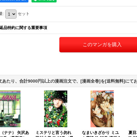
量
:
セット
返品特約に関する重要事項
文あたり、合計9000円以上の漫画注文で、[漫画全巻]を[送料無料]にて
A（ナナ） 矢沢あ
ミステリと言う勿れ
なまいきざかり ミユ
夏目