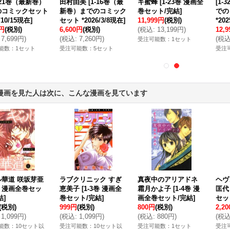
-21巻（最新巻）
田村由美
[
1-16巻（最
キ蜜蜂
[
1-23巻 漫画全
[
1-
のコミックセット
新巻）までのコミック
巻セット/完結
]
での
0/10/15現在
]
セット *2026/3/8現在
]
11,999円
(税別)
*20
9円
(税別)
6,600円
(税別)
(
税込
:
13,199円
)
12,
7,699円
)
(
税込
:
7,260円
)
(
税
受注可能数：1セット
能数：1セット
受注可能数：5セット
受注
漫画を見た人は次に、こんな漫画を見ています
ル華道 咲坂芽亜
ラブクリニック すぎ
真夜中のアリアドネ
ヘヴ
巻 漫画全巻セッ
恵美子
[
1-3巻 漫画全
霜月かよ子
[
1-4巻 漫
匡代
結
]
巻セット/完結
]
画全巻セット/完結
]
セッ
(税別)
999円
(税別)
800円
(税別)
2,2
1,099円
)
(
税込
:
1,099円
)
(
税込
:
880円
)
(
税
能数：10セット以
受注可能数：10セット以
受注可能数：1セット
受注