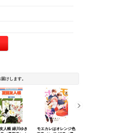
お届けします。
友人帳 緑川ゆき
モエカレはオレンジ色