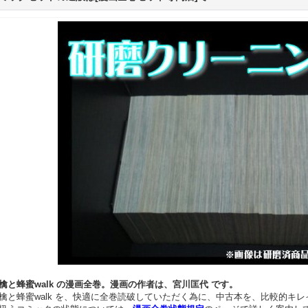
檎と蜂蜜walk の漫画全巻。漫画の作者は、宮川匡代 です。
檎と蜂蜜walk を、快適に全巻読破していただく為に、中古本を、比較的キ