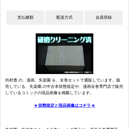
尚村透 の、漫画、失楽園 を、全巻セットで通販しています。販
売している、失楽園 の中古本状態規定や、漫画全巻専門店で販売
しているコミックの現品画像を掲載しています。
→ 状態規定と現品画像はコチラ ←