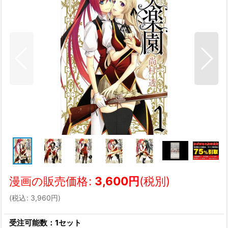
漫画の販売価格
:
3,600
円
(税別)
(
税込
:
3,960
円
)
受注可能数：1セット