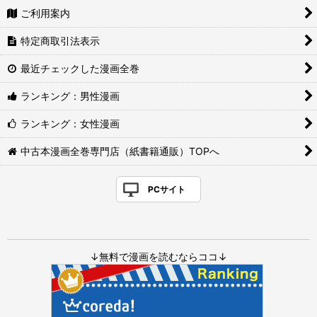
ご利用案内
特定商取引法表示
最近チェックした漫画全巻
ランキング：男性漫画
ランキング：女性漫画
中古本漫画全巻専門店（紙書籍通販）TOPへ
PCサイト
↓無料で漫画を読むならココ↓