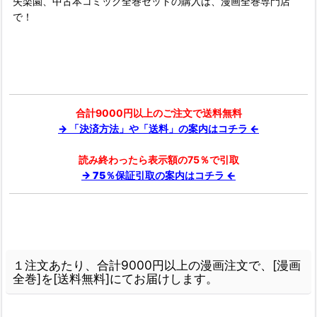
失楽園、中古本コミック全巻セットの購入は、漫画全巻専門店
で！
合計9000円以上のご注文で送料無料
→ 「決済方法」や「送料」の案内はコチラ ←
読み終わったら表示額の75％で引取
→ 75％保証引取の案内はコチラ ←
１注文あたり、合計9000円以上の漫画注文で、[漫画
全巻]を[送料無料]にてお届けします。