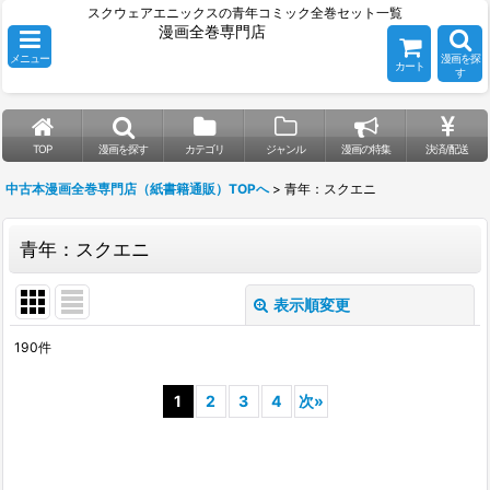
スクウェアエニックスの青年コミック全巻セット一覧
漫画全巻専門店
メニュー
漫画を探
カート
す
TOP
漫画を探す
カテゴリ
ジャンル
漫画の特集
決済/配送
中古本漫画全巻専門店（紙書籍通販）TOPへ
>
青年：スクエニ
青年：スクエニ
表示順変更
閉じる
190
件
表示数
:
1
2
3
4
次
»
並び順
:
絞り込む