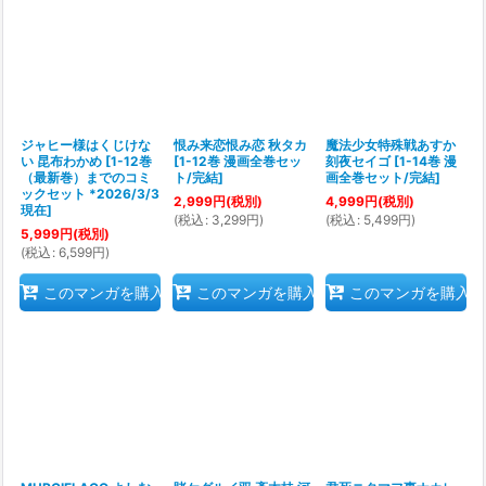
ジャヒー様はくじけな
恨み来恋恨み恋 秋タカ
魔法少女特殊戦あすか
い 昆布わかめ
[
1-12巻
[
1-12巻 漫画全巻セッ
刻夜セイゴ
[
1-14巻 漫
（最新巻）までのコミ
ト/完結
]
画全巻セット/完結
]
ックセット *2026/3/3
2,999
円
(税別)
4,999
円
(税別)
現在
]
(
税込
:
3,299
円
)
(
税込
:
5,499
円
)
5,999
円
(税別)
(
税込
:
6,599
円
)
このマンガを購入
このマンガを購入
このマンガを購入