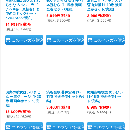
MURCIELAGO よしむ
賭ケグルイ双 斎木桂 河
君死ニタマフ事ナカレ
らかな ムルシエラゴ
本ほむら
[
1-15巻 漫画
森山大輔
[
1-10巻 漫画
[
1-28巻（最新巻）ま
全巻セット/完結
]
全巻セット/完結
]
でのコミックセット
5,999
円
(税別)
2,999
円
(税別)
*2026/3/3現在
]
(
税込
:
6,599
円
)
(
税込
:
3,299
円
)
14,999
円
(税別)
(
税込
:
16,499
円
)
このマンガを購入
このマンガを購入
このマンガを購入
現実の彼女はいりませ
渋谷金魚 蒼伊宏海
[
1-
結婚指輪物語 めいびい
ん 三雲ジョージ
[
1-20
11巻 漫画全巻セット/完
[
1-15巻 漫画全巻セッ
巻 漫画全巻セット/完
結
]
ト/完結
]
結
]
3,400
円
(税別)
8,999
円
(税別)
12,800
円
(税別)
(
税込
:
3,740
円
)
(
税込
:
9,899
円
)
(
税込
:
14,080
円
)
このマンガを購入
このマンガを購入
このマンガを購入