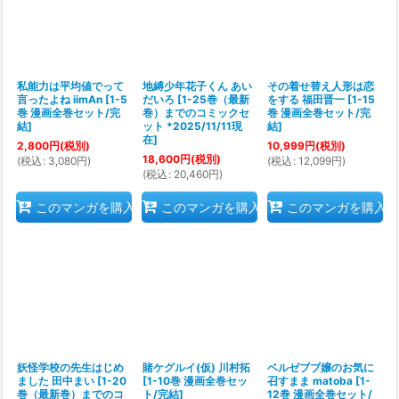
私能力は平均値でって
地縛少年花子くん あい
その着せ替え人形は恋
言ったよね iimAn
[
1-5
だいろ
[
1-25巻（最新
をする 福田晋一
[
1-15
巻 漫画全巻セット/完
巻）までのコミックセ
巻 漫画全巻セット/完
結
]
ット *2025/11/11現
結
]
在
]
2,800
円
(税別)
10,999
円
(税別)
18,600
円
(税別)
(
税込
:
3,080
円
)
(
税込
:
12,099
円
)
(
税込
:
20,460
円
)
このマンガを購入
このマンガを購入
このマンガを購入
妖怪学校の先生はじめ
賭ケグルイ(仮) 川村拓
ベルゼブブ嬢のお気に
ました 田中まい
[
1-20
[
1-10巻 漫画全巻セッ
召すまま matoba
[
1-
巻（最新巻）までのコ
ト/完結
]
12巻 漫画全巻セット/