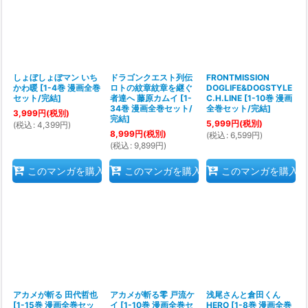
しょぼしょぼマン いち
ドラゴンクエスト列伝
FRONTMISSION
かわ暖
[
1-4巻 漫画全巻
ロトの紋章紋章を継ぐ
DOGLIFE&DOGSTYLE
セット/完結
]
者達へ 藤原カムイ
[
1-
C.H.LINE
[
1-10巻 漫画
34巻 漫画全巻セット/
全巻セット/完結
]
3,999
円
(税別)
完結
]
5,999
円
(税別)
(
税込
:
4,399
円
)
8,999
円
(税別)
(
税込
:
6,599
円
)
(
税込
:
9,899
円
)
このマンガを購入
このマンガを購入
このマンガを購入
アカメが斬る 田代哲也
アカメが斬る零 戸流ケ
浅尾さんと倉田くん
[
1-15巻 漫画全巻セッ
イ
[
1-10巻 漫画全巻セ
HERO
[
1-8巻 漫画全巻