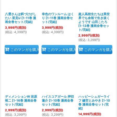
八雲さんは餌づけがし
幸色のワンルーム はく
超人高校生たちは異世
たい 里見U
[
1-11巻 漫
り
[
1-11巻 漫画全巻セ
界でも余裕で生き抜く
画全巻セット/完結
]
ット/完結
]
ようです 山田こたろ
[
1-13巻 漫画全巻セッ
3,999
円
(税別)
3,999
円
(税別)
ト/完結
]
(
税込
:
4,399
円
)
(
税込
:
4,399
円
)
2,999
円
(税別)
(
税込
:
3,299
円
)
このマンガを購入
このマンガを購入
このマンガを購入
ディメンションW 岩原
ハイスコアガール 押切
ハッピーシュガーライ
裕二
[
1-16巻 漫画全巻
蓮介
[
1-10巻 漫画全巻
フ 鍵空とみやき
[
1-10
セット/完結
]
セット/完結
]
巻 漫画全巻セット/完
結
]
2,999
円
(税別)
2,999
円
(税別)
14,999
円
(税別)
(
税込
:
3,299
円
)
(
税込
:
3,299
円
)