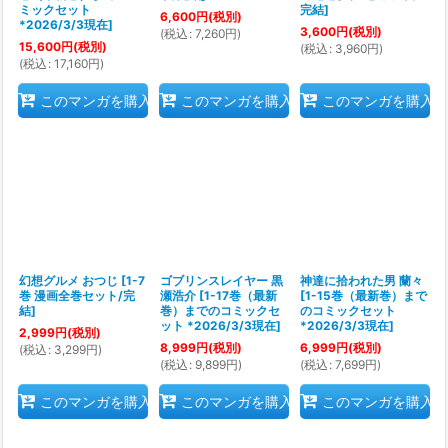
ミックセット
完結
]
6,600
円
(税別)
*2026/3/3現在
]
3,600
円
(税別)
(
税込
:
7,260
円
)
15,600
円
(税別)
(
税込
:
3,960
円
)
(
税込
:
17,160
円
)
このマンガを購入
このマンガを購入
このマンガを購入
幻想グルメ おつじ
[
1-7
ゴブリンスレイヤー 黒
神達に拾われた男 蘭々
巻 漫画全巻セット/完
瀬浩介
[
1-17巻（最新
[
1-15巻（最新巻）まで
結
]
巻）までのコミックセ
のコミックセット
ット *2026/3/3現在
]
*2026/3/3現在
]
2,999
円
(税別)
8,999
円
(税別)
6,999
円
(税別)
(
税込
:
3,299
円
)
(
税込
:
9,899
円
)
(
税込
:
7,699
円
)
このマンガを購入
このマンガを購入
このマンガを購入