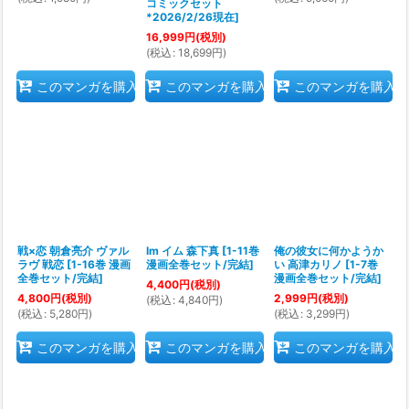
コミックセット
*2026/2/26現在
]
16,999
円
(税別)
(
税込
:
18,699
円
)
このマンガを購入
このマンガを購入
このマンガを購入
戦×恋 朝倉亮介 ヴァル
Im イム 森下真
[
1-11巻
俺の彼女に何かようか
ラヴ 戦恋
[
1-16巻 漫画
漫画全巻セット/完結
]
い 高津カリノ
[
1-7巻
全巻セット/完結
]
漫画全巻セット/完結
]
4,400
円
(税別)
4,800
円
(税別)
2,999
円
(税別)
(
税込
:
4,840
円
)
(
税込
:
5,280
円
)
(
税込
:
3,299
円
)
このマンガを購入
このマンガを購入
このマンガを購入