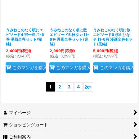
うみねこのなく頃にエ
うみねこのなく頃に散
うみねこのなく頃に散
ピソード4 宗一郎
[
1-6
エピソード5 秋タカ
[
1-
エピソード6 桃山ひな
巻 漫画全巻セット/完
6巻 漫画全巻セット/完
せ
[
1-6巻 漫画全巻セッ
結
]
結
]
ト/完結
]
2,400
円
(税別)
2,999
円
(税別)
5,999
円
(税別)
(
税込
:
2,640
円
)
(
税込
:
3,299
円
)
(
税込
:
6,599
円
)
このマンガを購入
このマンガを購入
このマンガを購入
1
2
3
4
次
»
マイページ
ショッピングカート
ご利用案内