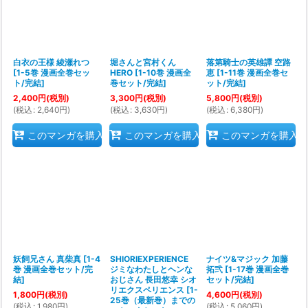
白衣の王様 綾瀬れつ
堀さんと宮村くん
落第騎士の英雄譚 空路
[
1-5巻 漫画全巻セッ
HERO
[
1-10巻 漫画全
恵
[
1-11巻 漫画全巻セ
ト/完結
]
巻セット/完結
]
ット/完結
]
2,400
円
(税別)
3,300
円
(税別)
5,800
円
(税別)
(
税込
:
2,640
円
)
(
税込
:
3,630
円
)
(
税込
:
6,380
円
)
このマンガを購入
このマンガを購入
このマンガを購入
妖飼兄さん 真柴真
[
1-4
SHIORIEXPERIENCE
ナイツ&マジック 加藤
巻 漫画全巻セット/完
ジミなわたしとヘンな
拓弐
[
1-17巻 漫画全巻
結
]
おじさん 長田悠幸 シオ
セット/完結
]
リエクスペリエンス
[
1-
1,800
円
(税別)
4,600
円
(税別)
25巻（最新巻）までの
(
税込
:
1,980
円
)
(
税込
:
5,060
円
)