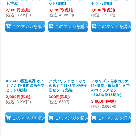
ト/完結
]
ット/完結
]
セット/完結
]
2,999
円
(税別)
3,999
円
(税別)
1,600
円
(税別)
(
税込
:
3,299
円
)
(
税込
:
4,399
円
)
(
税込
:
1,760
円
)
このマンガを購入
このマンガを購入
このマンガを購入
ACCA13区監察課 オノ
アポクリファゼロ ゆう
アホリズム 宮条カルナ
ナツメ
[
1-6巻 漫画全巻
きあずさ
[
1-3巻 漫画全
[
1-15巻（最新巻）まで
セット/完結
]
巻セット/完結
]
のコミックセット
*2024/5/18現在
]
2,999
円
(税別)
600
円
(税別)
3,600
円
(税別)
(
税込
:
3,299
円
)
(
税込
:
660
円
)
(
税込
:
3,960
円
)
このマンガを購入
このマンガを購入
このマンガを購入