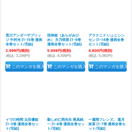
荒川アンダーザブリッ
現神姫（あらがみひ
アラクニド いふじシン
ジ 中村光
[
1-15巻 漫画
め） 天乃咲那
[
1-9巻
セン
[
1-14巻 漫画全巻
全巻セット/完結
]
漫画全巻セット/完結
]
セット/完結
]
2,999
円
(税別)
5,999
円
(税別)
4,600
円
(税別)
(
税込
:
3,299
円
)
(
税込
:
6,599
円
)
(
税込
:
5,060
円
)
このマンガを購入
このマンガを購入
このマンガを購入
イヴの時間 太田優姫
勤しめ仁岡先生 尾高純
一週間フレンズ。 葉月
[
1-3巻 漫画全巻セッ
一
[
1-8巻 漫画全巻セッ
抹茶
[
1-7巻 漫画全巻セ
ト/完結
]
ト/完結
]
ット/完結
]