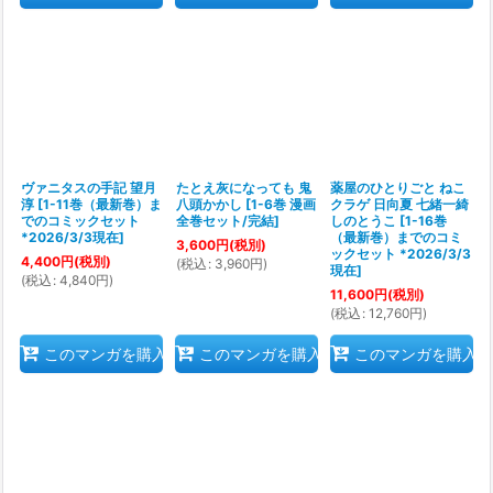
ヴァニタスの手記 望月
たとえ灰になっても 鬼
薬屋のひとりごと ねこ
淳
[
1-11巻（最新巻）ま
八頭かかし
[
1-6巻 漫画
クラゲ 日向夏 七緒一綺
でのコミックセット
全巻セット/完結
]
しのとうこ
[
1-16巻
*2026/3/3現在
]
（最新巻）までのコミ
3,600
円
(税別)
ックセット *2026/3/3
4,400
円
(税別)
(
税込
:
3,960
円
)
現在
]
(
税込
:
4,840
円
)
11,600
円
(税別)
(
税込
:
12,760
円
)
このマンガを購入
このマンガを購入
このマンガを購入