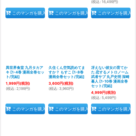
(
税込
:
16,499
円
)
このマンガを購入
このマンガを購入
このマンガを購入
異世界食堂 九月タカア
久住くん空気読めてま
冴えない彼女の育てか
キ
[
1-4巻 漫画全巻セッ
すか？ もすこ
[
1-8巻
た 恋するメトロノーム
ト/完結
]
漫画全巻セット/完結
]
武者サブ 丸戸史明 深崎
暮人
[
1-10巻 漫画全巻
1,999
円
(税別)
3,600
円
(税別)
セット/完結
]
(
税込
:
2,199
円
)
(
税込
:
3,960
円
)
4,999
円
(税別)
(
税込
:
5,499
円
)
このマンガを購入
このマンガを購入
このマンガを購入