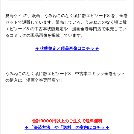
夏海ケイ の、漫画、うみねこのなく頃に散エピソード8 を、全巻
セットで通販しています。販売している、うみねこのなく頃に散
エピソード8 の中古本状態規定や、漫画全巻専門店で販売してい
るコミックの現品画像を掲載しています。
→ 状態規定と現品画像はコチラ ←
うみねこのなく頃に散エピソード8、中古本コミック全巻セット
の購入は、漫画全巻専門店で！
合計9000円以上のご注文で送料無料
→ 「決済方法」や「送料」の案内はコチラ ←