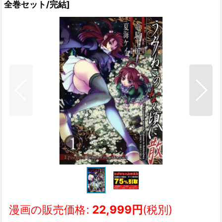
全巻セット/完結
]
漫画の販売価格
:
22,999
円
(税別)