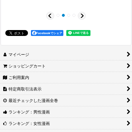
Facebookでシェア
マイページ
ショッピングカート
ご利用案内
特定商取引法表示
最近チェックした漫画全巻
ランキング：男性漫画
ランキング：女性漫画