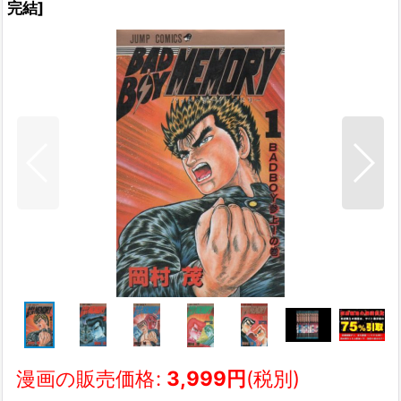
完結
]
漫画の販売価格
:
3,999
円
(税別)