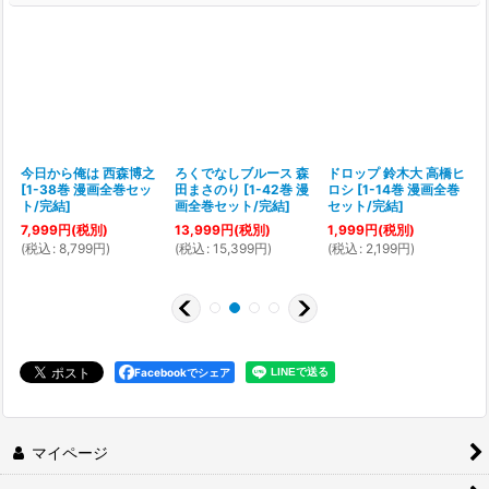
今日から俺は 西森博之
ろくでなしブルース 森
ドロップ 鈴木大 高橋ヒ
[
1-38巻 漫画全巻セッ
田まさのり
[
1-42巻 漫
ロシ
[
1-14巻 漫画全巻
[
ト/完結
]
画全巻セット/完結
]
セット/完結
]
7,999
円
(税別)
13,999
円
(税別)
1,999
円
(税別)
(
税込
:
8,799
円
)
(
税込
:
15,399
円
)
(
税込
:
2,199
円
)
(
Facebookでシェア
マイページ