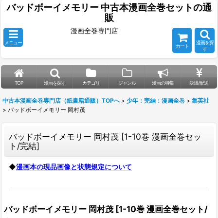
バッドボーイメモリー 中古本漫画全巻セットの通
販
漫画全巻専門店
メニュー
漫画を探
カート
す
TOP
漫画を探す
カテゴリ
ジャンル
漫画の特集
決済/配送
中古本漫画全巻専門店（紙書籍通販）TOPへ
>
少年：完結：漫画全巻
>
集英社
>
バッドボーイメモリー 岡村茂
バッドボーイメモリー 岡村茂
[
1-10巻 漫画全巻セッ
ト/完結
]
◆
漫画本の現品画像と状態規定について
バッドボーイメモリー 岡村茂
[
1-10巻 漫画全巻セット/