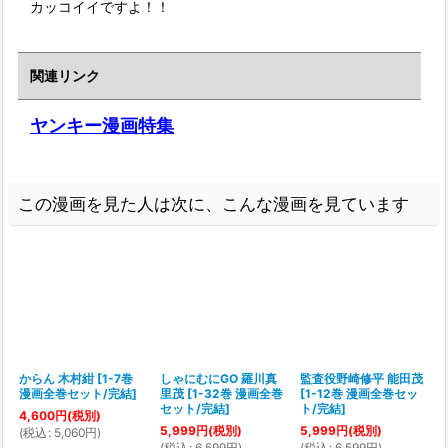
カッコイイですよ！！
関連リンク
ヤンキー漫画特集
この漫画を見た人は次に、こんな漫画を見ています
からん 木村紺
[
1-7巻
しゃにむにGO 羅川真
監査役野崎修平 能田茂
漫画全巻セット/完結
]
里茂
[
1-32巻 漫画全巻
[
1-12巻 漫画全巻セッ
セット/完結
]
ト/完結
]
4,600
円
(税別)
5,999
円
(税別)
5,999
円
(税別)
(
税込
:
5,060
円
)
(
税込
:
6,599
円
)
(
税込
:
6,599
円
)