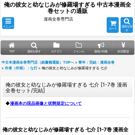
俺の彼女と幼なじみが修羅場すぎる 中古本漫画全
巻セットの通販
漫画全巻専門店
メニュー
漫画を探
カート
す
TOP
漫画を探す
カテゴリ
ジャンル
漫画の特集
決済/配送
中古本漫画全巻専門店（紙書籍通販）TOPへ
>
青年：完結：漫画全巻
>
作者（作画）：な行
>
俺の彼女と幼なじみが修羅場すぎる 七介
俺の彼女と幼なじみが修羅場すぎる 七介
[
1-7巻 漫画
全巻セット/完結
]
◆
漫画本の現品画像と状態規定について
俺の彼女と幼なじみが修羅場すぎる 七介
[
1-7巻 漫画全