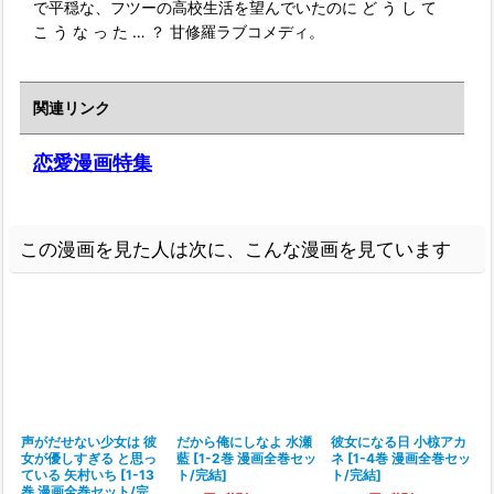
で平穏な、フツーの高校生活を望んでいたのに ど う し て
こ う な っ た … ？ 甘修羅ラブコメディ。
関連リンク
恋愛漫画特集
この漫画を見た人は次に、こんな漫画を見ています
声がだせない少女は 彼
だから俺にしなよ 水瀬
彼女になる日 小椋アカ
女が優しすぎる と思っ
藍
[
1-2巻 漫画全巻セッ
ネ
[
1-4巻 漫画全巻セッ
ている 矢村いち
[
1-13
ト/完結
]
ト/完結
]
巻 漫画全巻セット/完