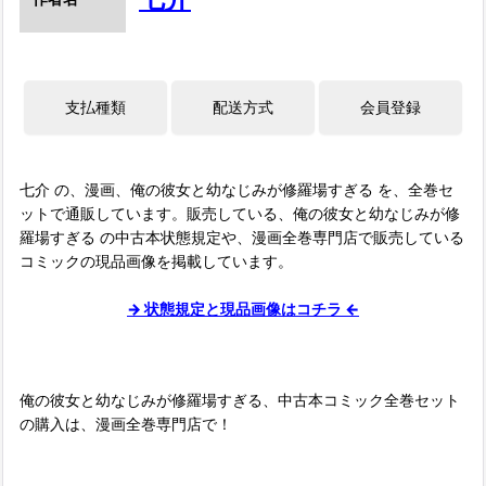
七介 の、漫画、俺の彼女と幼なじみが修羅場すぎる を、全巻セ
ットで通販しています。販売している、俺の彼女と幼なじみが修
羅場すぎる の中古本状態規定や、漫画全巻専門店で販売している
コミックの現品画像を掲載しています。
→ 状態規定と現品画像はコチラ ←
俺の彼女と幼なじみが修羅場すぎる、中古本コミック全巻セット
の購入は、漫画全巻専門店で！